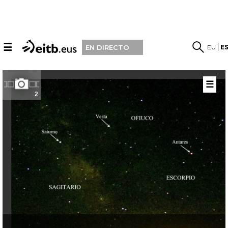
☰
EU
E
EN DIRECTO
☰
2