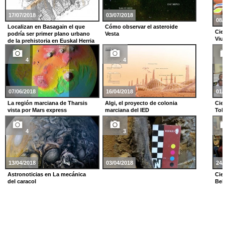
17/07/2018
03/07/2018
08/
Localizan en Basagain el que
Cómo observar el asteroide
Cie
podría ser primer plano urbano
Vesta
Viu
de la prehistoria en Euskal Herria
4
4
07/06/2018
16/04/2018
01/
La región marciana de Tharsis
Algi, el proyecto de colonia
Cie
vista por Mars express
marciana del IED
Toki
4
3
13/04/2018
03/04/2018
24/
Astronoticias en La mecánica
Cie
del caracol
Bek