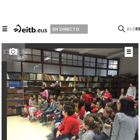
☰
EU
E
EN DIRECTO
☰
12