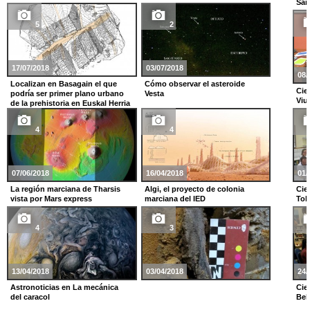
Sam
5
2
17/07/2018
03/07/2018
08/
Localizan en Basagain el que
Cómo observar el asteroide
Cie
podría ser primer plano urbano
Vesta
Viu
de la prehistoria en Euskal Herria
4
4
07/06/2018
16/04/2018
01/
La región marciana de Tharsis
Algi, el proyecto de colonia
Cie
vista por Mars express
marciana del IED
Toki
4
3
13/04/2018
03/04/2018
24/
Astronoticias en La mecánica
Cie
del caracol
Bek