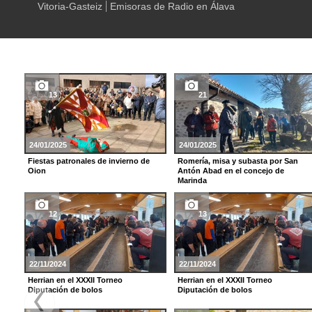
Vitoria-Gasteiz
Emisoras de Radio en Álava
13
21
24/01/2025
24/01/2025
Fiestas patronales de invierno de
Romería, misa y subasta por San
Oion
Antón Abad en el concejo de
Marinda
12
13
22/11/2024
22/11/2024
Herrian en el XXXII Torneo
Herrian en el XXXII Torneo
Diputación de bolos
Diputación de bolos