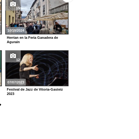
5
15
15/03/2023
10/10/2024
En BIZAN San Cristóbal
Herrian en la Feria Ganadera de
Agurain
29
12
17/02/2023
07/07/2023
La afición baskonista en la Copa
Festival de Jazz de Vitoria-Gasteiz
2023
2023