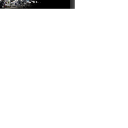
fototeca,…