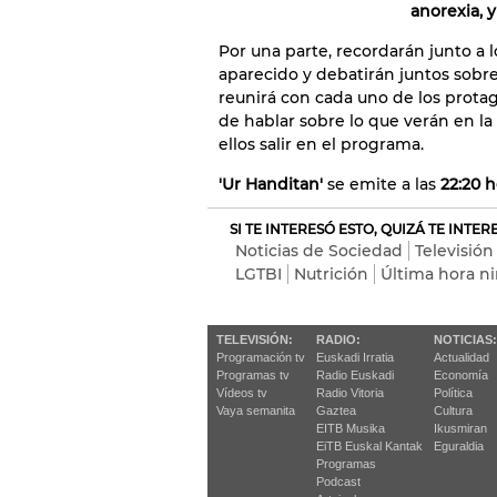
anorexia, 
Por una parte, recordarán junto a 
aparecido y debatirán juntos sobre 
reunirá con cada uno de los protag
de hablar sobre lo que verán en la
ellos salir en el programa.
'Ur Handitan'
se emite a las
22:20 h
SI TE INTERESÓ ESTO, QUIZÁ TE INTE
Noticias de Sociedad
Televisión
LGTBI
Nutrición
Última hora n
TELEVISIÓN:
RADIO:
NOTICIAS:
Programación tv
Euskadi Irratia
Actualidad
Programas tv
Radio Euskadi
Economía
Vídeos tv
Radio Vitoria
Política
Vaya semanita
Gaztea
Cultura
EITB Musika
Ikusmiran
EiTB Euskal Kantak
Eguraldia
Programas
Podcast