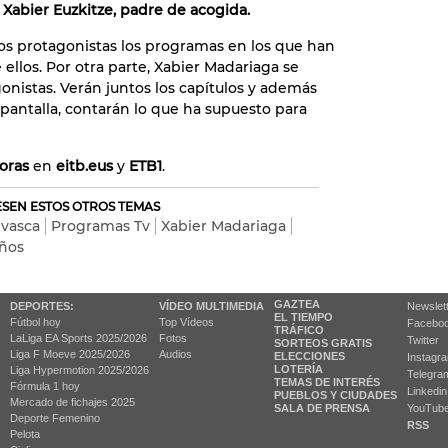
y Xabier Euzkitze, padre de acogida.
los protagonistas los programas en los que han
ellos. Por otra parte, Xabier Madariaga se
onistas. Verán juntos los capítulos y además
 pantalla, contarán lo que ha supuesto para
oras
en
eitb.eus
y
ETB1
.
RESEN ESTOS OTROS TEMAS
 vasca
Programas Tv
Xabier Madariaga
iños
GAZTEA
DEPORTES:
VÍDEO MULTIMEDIA
Newslet
EL TIEMPO
Fútbol hoy
Top Vídeos
Facebo
TRÁFICO
LaLiga EA Sports 2025/2026
Fotos
Twitter
SORTEOS GRATIS
Liga F Moeve 2025/2026
Audios
ELECCIONES
Instagr
LOTERÍA
Liga Hypermotion 2025/2026
Telegra
TEMAS DE INTERÉS
Fórmula 1 hoy
Linkedin
PUEBLOS Y CIUDADES
Mercado de fichajes 2025
SALA DE PRENSA
YouTub
Deporte Femenino
RSS
Pelota