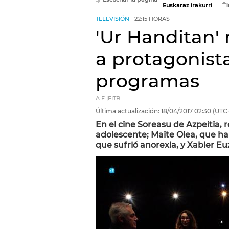
Euskaraz irakurri
TELEVISIÓN
22:15 HORAS
'Ur Handitan' 
a protagonist
programas
A.E.|EITB
Última actualización:
18/04/2017
02:30
(UTC
En el cine Soreasu de Azpeitia, 
adolescente; Maite Olea, que ha
que sufrió anorexia, y Xabier Eu