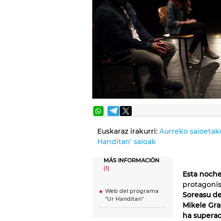
Euskaraz irakurri:
Aurreko saioetako
Handitan' saioak
MÁS INFORMACIÓN
(1)
Esta noch
protagonis
Web del programa
Soreasu de
"Ur Handitan"
Mikele Gr
ha superad