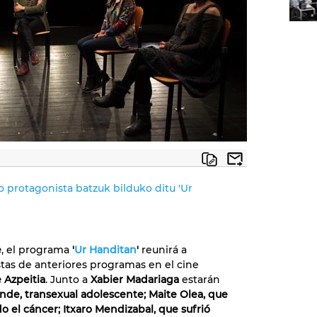
 protagonista batzuk bilduko ditu 'Ur
e
, el programa
'
Ur Handitan
'
reunirá a
tas de anteriores programas en el cine
 Azpeitia
. Junto a
Xabier Madariaga
estarán
ande,
transexual adolescente;
Maite Olea, que
o el cáncer; Itxaro Mendizabal, que sufrió