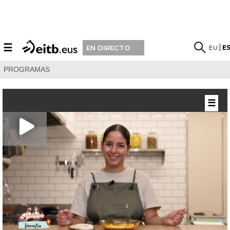
☰
EU
E
EN DIRECTO
PROGRAMAS
☰