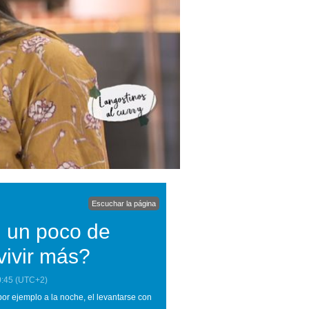
Escuchar la página
 un poco de
vivir más?
0:45
(UTC+2)
por ejemplo a la noche, el levantarse con