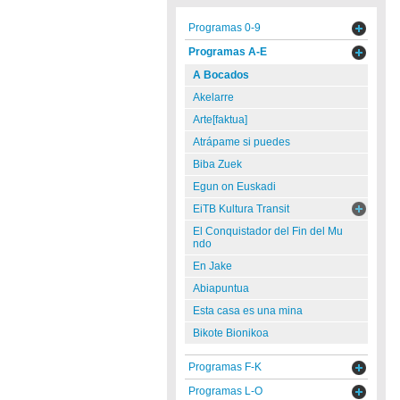
Programas 0-9
Programas A-E
A Bocados
Akelarre
Arte[faktua]
Atrápame si puedes
Biba Zuek
Egun on Euskadi
EiTB Kultura Transit
El Conquistador del Fin del Mu
ndo
En Jake
Abiapuntua
Esta casa es una mina
Bikote Bionikoa
Programas F-K
Programas L-O