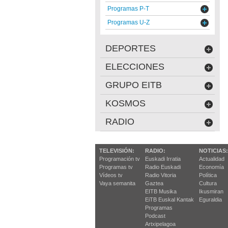
Programas P-T
Programas U-Z
DEPORTES
ELECCIONES
GRUPO EITB
KOSMOS
RADIO
TELEVISIÓN:
RADIO:
NOTICIAS:
Programación tv
Euskadi Irratia
Actualidad
Programas tv
Radio Euskadi
Economía
Vídeos tv
Radio Vitoria
Política
Vaya semanita
Gaztea
Cultura
EITB Musika
Ikusmiran
EiTB Euskal Kantak
Eguraldia
Programas
Podcast
Artxipelagoa