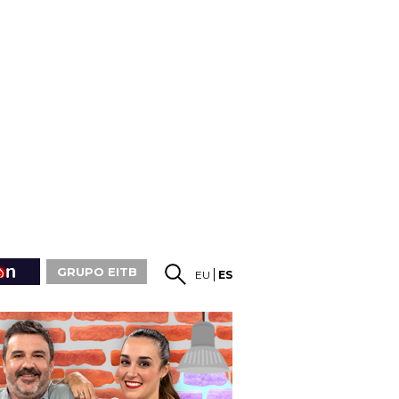
GRUPO EITB
EU
ES