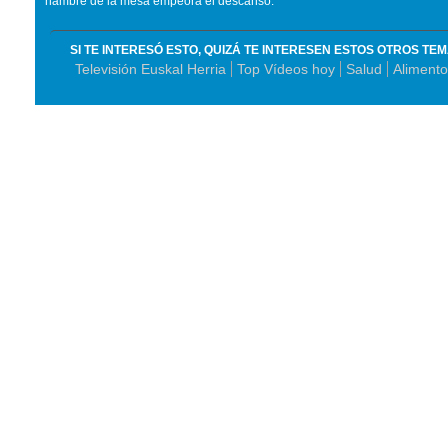
hambre de la mesa empeora el descanso.
SI TE INTERESÓ ESTO, QUIZÁ TE INTERESEN ESTOS OTROS TE
Televisión Euskal Herria
Top Vídeos hoy
Salud
Aliment