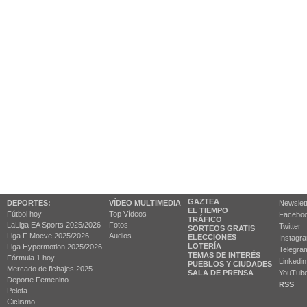
GAZTEA
DEPORTES:
VÍDEO MULTIMEDIA
Newslet
EL TIEMPO
Fútbol hoy
Top Vídeos
Facebo
TRÁFICO
LaLiga EA Sports 2025/2026
Fotos
Twitter
SORTEOS GRATIS
Liga F Moeve 2025/2026
Audios
ELECCIONES
Instagr
LOTERÍA
Liga Hypermotion 2025/2026
Telegra
TEMAS DE INTERÉS
Fórmula 1 hoy
Linkedin
PUEBLOS Y CIUDADES
Mercado de fichajes 2025
SALA DE PRENSA
YouTub
Deporte Femenino
RSS
Pelota
Ciclismo