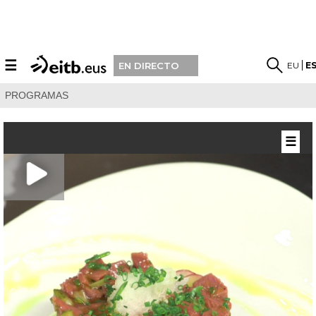
☰
EU
E
EN DIRECTO
PROGRAMAS
☰