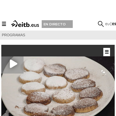
☰
EU
E
EN DIRECTO
PROGRAMAS
☰