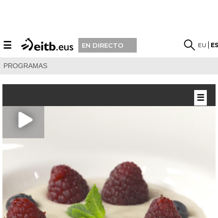
☰
EU
E
EN DIRECTO
PROGRAMAS
☰