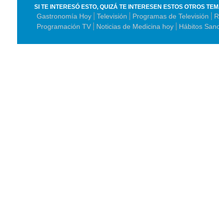
SI TE INTERESÓ ESTO, QUIZÁ TE INTERESEN ESTOS OTROS TE
Gastronomía Hoy
Televisión
Programas de Televisión
R
Programación TV
Noticias de Medicina hoy
Hábitos San