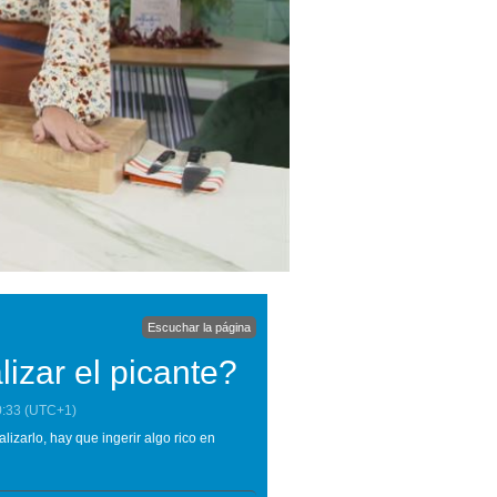
Escuchar la página
izar el picante?
0:33
(UTC+1)
lizarlo, hay que ingerir algo rico en