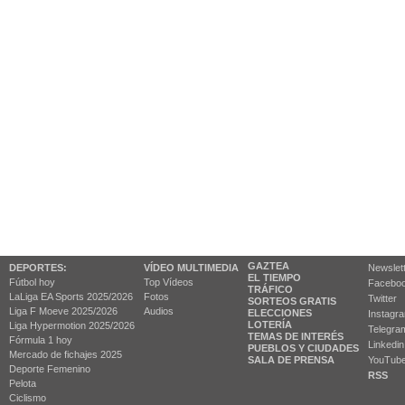
GAZTEA
DEPORTES:
VÍDEO MULTIMEDIA
Newslet
EL TIEMPO
Fútbol hoy
Top Vídeos
Facebo
TRÁFICO
LaLiga EA Sports 2025/2026
Fotos
Twitter
SORTEOS GRATIS
Liga F Moeve 2025/2026
Audios
ELECCIONES
Instagr
LOTERÍA
Liga Hypermotion 2025/2026
Telegra
TEMAS DE INTERÉS
Fórmula 1 hoy
Linkedin
PUEBLOS Y CIUDADES
Mercado de fichajes 2025
SALA DE PRENSA
YouTub
Deporte Femenino
RSS
Pelota
Ciclismo