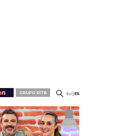
GRUPO EITB
EU
ES