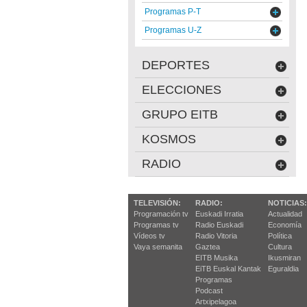
Programas P-T
Programas U-Z
DEPORTES
ELECCIONES
GRUPO EITB
KOSMOS
RADIO
TELEVISIÓN:
RADIO:
NOTICIAS:
Programación tv
Euskadi Irratia
Actualidad
Programas tv
Radio Euskadi
Economía
Vídeos tv
Radio Vitoria
Política
Vaya semanita
Gaztea
Cultura
EITB Musika
Ikusmiran
EiTB Euskal Kantak
Eguraldia
Programas
Podcast
Artxipelagoa