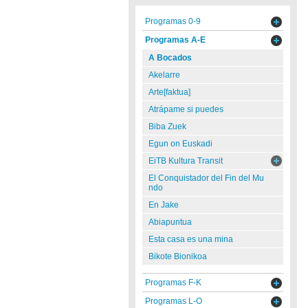
Programas 0-9
Programas A-E
A Bocados
Akelarre
Arte[faktua]
Atrápame si puedes
Biba Zuek
Egun on Euskadi
EiTB Kultura Transit
El Conquistador del Fin del Mu
ndo
En Jake
Abiapuntua
Esta casa es una mina
Bikote Bionikoa
Programas F-K
Programas L-O