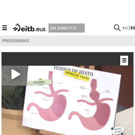
☰
EU
E
EN DIRECTO
PROGRAMAS
☰