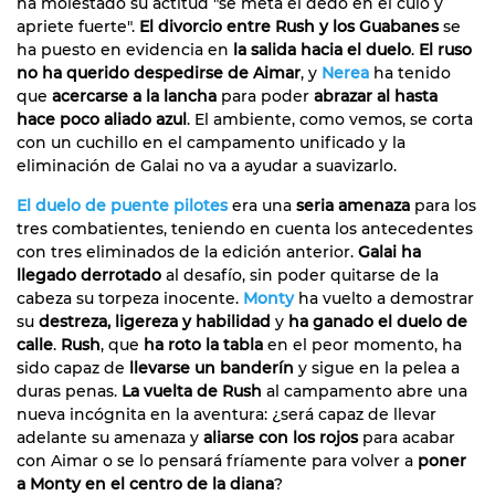
ha molestado su actitud "se meta el dedo en el culo y
apriete fuerte".
El divorcio entre Rush y los Guabanes
se
ha puesto en evidencia en
la salida hacia el duelo
.
El ruso
no ha querido despedirse de Aimar
, y
Nerea
ha tenido
que
acercarse a la lancha
para poder
abrazar al hasta
hace poco aliado azul
. El ambiente, como vemos, se corta
con un cuchillo en el campamento unificado y la
eliminación de Galai no va a ayudar a suavizarlo.
El duelo de puente pilotes
era una
seria amenaza
para los
tres combatientes, teniendo en cuenta los antecedentes
con tres eliminados de la edición anterior.
Galai ha
llegado derrotado
al desafío, sin poder quitarse de la
cabeza su torpeza inocente.
Monty
ha vuelto a demostrar
su
destreza, ligereza y habilidad
y
ha ganado el duelo de
calle
.
Rush
, que
ha roto la tabla
en el peor momento, ha
sido capaz de
llevarse un banderín
y sigue en la pelea a
duras penas.
La vuelta de Rush
al campamento abre una
nueva incógnita en la aventura: ¿será capaz de llevar
adelante su amenaza y
aliarse con los rojos
para acabar
con Aimar o se lo pensará fríamente para volver a
poner
a Monty en el centro de la diana
?