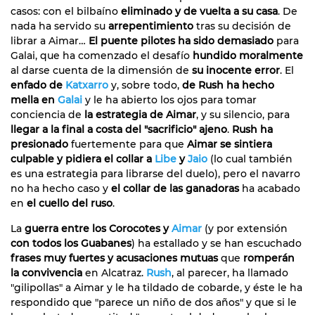
casos: con el bilbaíno
eliminado y de vuelta a su casa
. De
nada ha servido su
arrepentimiento
tras su decisión de
librar a Aimar…
El puente pilotes ha sido demasiado
para
Galai, que ha comenzado el desafío
hundido moralmente
al darse cuenta de la dimensión de
su inocente error
. El
enfado de
Katxarro
y, sobre todo,
de Rush ha hecho
mella en
Galai
y le ha abierto los ojos para tomar
conciencia de
la estrategia de Aimar
, y su silencio, para
llegar a la final a costa del "sacrificio" ajeno
.
Rush ha
presionado
fuertemente para que
Aimar se sintiera
culpable y pidiera el collar a
Libe
y
Jaio
(lo cual también
es una estrategia para librarse del duelo), pero el navarro
no ha hecho caso y
el collar de las ganadoras
ha acabado
en
el cuello del ruso
.
La
guerra entre los Corocotes y
Aimar
(y por extensión
con todos los Guabanes
) ha estallado y se han escuchado
frases muy fuertes y acusaciones mutuas
que
romperán
la convivencia
en Alcatraz.
Rush
, al parecer, ha llamado
"gilipollas" a Aimar y le ha tildado de cobarde, y éste le ha
respondido que "parece un niño de dos años" y que si le