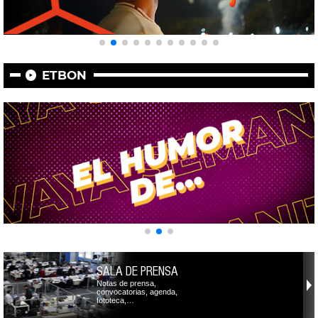
ETBON
SALA DE PRENSA
Notas de prensa,
convocatorias, agenda,
fototeca,…