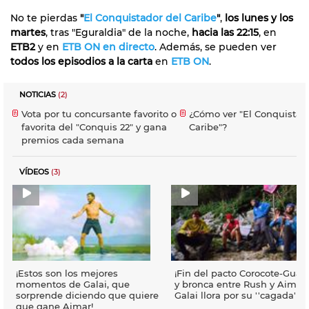
No te pierdas
"
El Conquistador del Caribe
"
,
los lunes y los
martes
, tras "Eguraldia" de la noche,
hacia las 22:15
, en
ETB2
y en
ETB ON en directo
. Además, se pueden ver
todos los episodios a la carta
en
ETB ON
.
NOTICIAS
(2)
Vota por tu concursante favorito o
¿Cómo ver "El Conquistad
favorita del "Conquis 22" y gana
Caribe"?
premios cada semana
VÍDEOS
(3)
¡Estos son los mejores
¡Fin del pacto Corocote-Gua
momentos de Galai, que
y bronca entre Rush y Aimar!
sorprende diciendo que quiere
Galai llora por su ''cagada''
que gane Aimar!