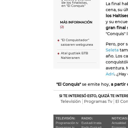
de los finalistas,
La final h
en ''El Conquis''
cena, su ú
los Haitise
y su encue
MÁS INFORMACIÓN
(2)
gran final
"Conquis" 
"El Conquistador"
Pero, por s
saioaren webgunea
Seleta
tamb
Atal guztiak EiTB
año. Los ca
Nahieranen
conquistó
aventura. 
Adri
.
¿Hay 
"El Conquis"
se emite hoy,
a partir
SI TE INTERESÓ ESTO, QUIZÁ TE INTE
Televisión
Programas Tv
El Co
TELEVISIÓN:
RADIO:
NOTICIAS:
Programación tv
Euskadi Irratia
Actualidad
Programas tv
Radio Euskadi
Economía