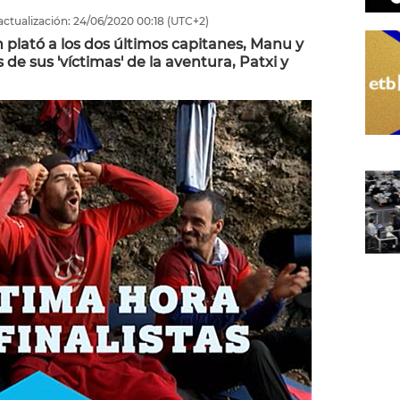
actualización:
24/06/2020
00:18
(UTC+2)
plató a los dos últimos capitanes, Manu y
de sus 'víctimas' de la aventura, Patxi y