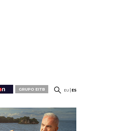
GRUPO EITB
EU
ES