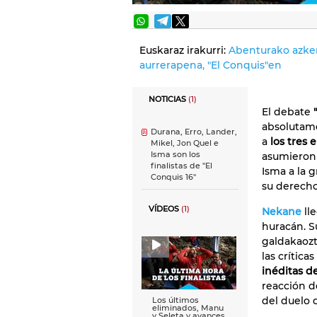
Euskaraz irakurri:
Abenturako azken
aurrerapena, "El Conquis"en
NOTICIAS
(1)
El debate
"
absolutame
Durana, Erro, Lander,
a
los tres 
Mikel, Jon Quel e
Isma son los
asumieron 
finalistas de "El
Isma a la 
Conquis 16"
su derecho 
VÍDEOS
(1)
Nekane
ll
huracán. S
galdakaozt
las crític
inéditas d
reacción de
del duelo 
Los últimos
eliminados, Manu
y Seleta y avances