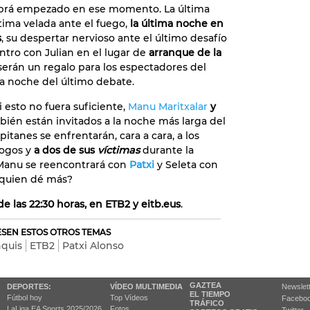
abrá empezado en ese momento. La última
ltima velada ante el fuego,
la última noche en
s
, su despertar nervioso ante el último desafío
ntro con Julian en el lugar de
arranque de la
serán un regalo para los espectadores del
la noche del último debate.
i esto no fuera suficiente,
Manu Maritxalar
y
ién están invitados a la noche más larga del
pitanes se enfrentarán, cara a cara, a los
logos y
a dos de sus
víctimas
durante la
Manu se reencontrará con
Patxi
y Seleta con
quien dé más?
 de las 22:30 horas, en ETB2 y eitb.eus
.
RESEN ESTOS OTROS TEMAS
nquis
ETB2
Patxi Alonso
GAZTEA
DEPORTES:
VÍDEO MULTIMEDIA
Newslet
EL TIEMPO
Fútbol hoy
Top Vídeos
Facebo
TRÁFICO
LaLiga EA Sports 2025/2026
Fotos