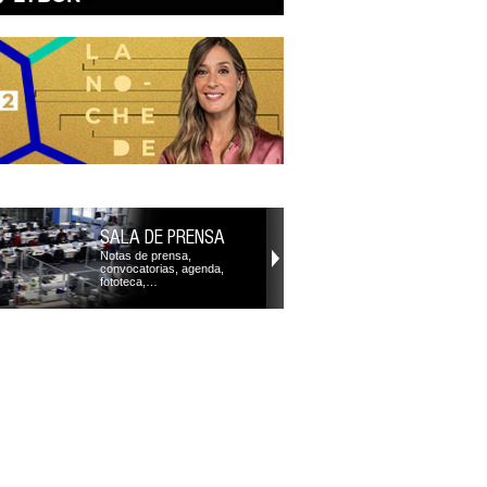
SALA DE PRENSA
Notas de prensa,
convocatorias, agenda,
fototeca,…