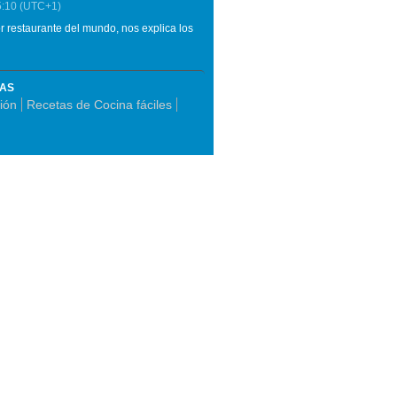
5:10
(UTC+1)
or restaurante del mundo, nos explica los
MAS
ión
Recetas de Cocina fáciles