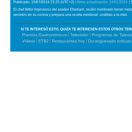
Publicado:
15/07/2019
23:25
(UTC+2)
Última actualización:
24/01/2024
1
El chef Bittor Arginzoniz del asador Etxebarri, recién nombrado tercer mej
secretos de su cocina y prepara una receta medieval: costillas a la miel.
SI TE INTERESÓ ESTO, QUIZÁ TE INTERESEN ESTOS OTROS TE
Premios Gastronómicos
Televisión
Programas de Televis
Vídeos
ETB2
Restaurantes hoy
Duranguesado noticias