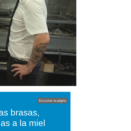
Escuchar la página
las brasas,
as a la miel