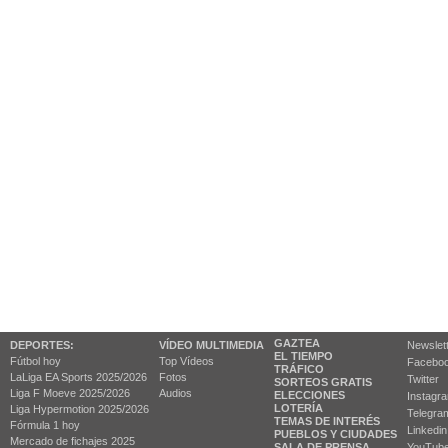
GAZTEA
DEPORTES:
VÍDEO MULTIMEDIA
Newslet
EL TIEMPO
Fútbol hoy
Top Vídeos
Facebo
TRÁFICO
LaLiga EA Sports 2025/2026
Fotos
Twitter
SORTEOS GRATIS
Liga F Moeve 2025/2026
Audios
ELECCIONES
Instagr
LOTERÍA
Liga Hypermotion 2025/2026
Telegra
TEMAS DE INTERÉS
Fórmula 1 hoy
Linkedin
PUEBLOS Y CIUDADES
Mercado de fichajes 2025
SALA DE PRENSA
YouTub