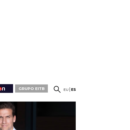
GRUPO EITB
EU
ES