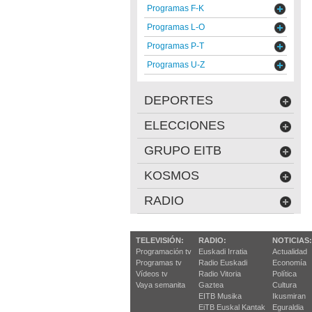
Programas F-K
Programas L-O
Programas P-T
Programas U-Z
DEPORTES
ELECCIONES
GRUPO EITB
KOSMOS
RADIO
TELEVISIÓN:
RADIO:
NOTICIAS:
Programación tv
Euskadi Irratia
Actualidad
Programas tv
Radio Euskadi
Economía
Vídeos tv
Radio Vitoria
Política
Vaya semanita
Gaztea
Cultura
EITB Musika
Ikusmiran
EiTB Euskal Kantak
Eguraldia