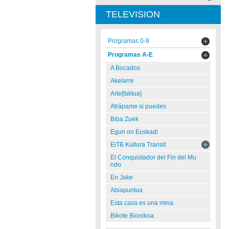
TELEVISION
Programas 0-9
Programas A-E
A Bocados
Akelarre
Arte[faktua]
Atrápame si puedes
Biba Zuek
Egun on Euskadi
EiTB Kultura Transit
El Conquistador del Fin del Mu
ndo
En Jake
Abiapuntua
Esta casa es una mina
Bikote Bionikoa