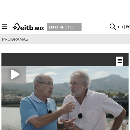
☰
EU
E
EN DIRECTO
PROGRAMAS
☰