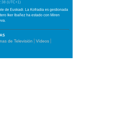
2:38
(UTC+1)
ble de Euskadi. La Kofradia es gestionada
tero Iker Ibañez ha estado con Miren
eva.
MAS
as de Televisión
Vídeos