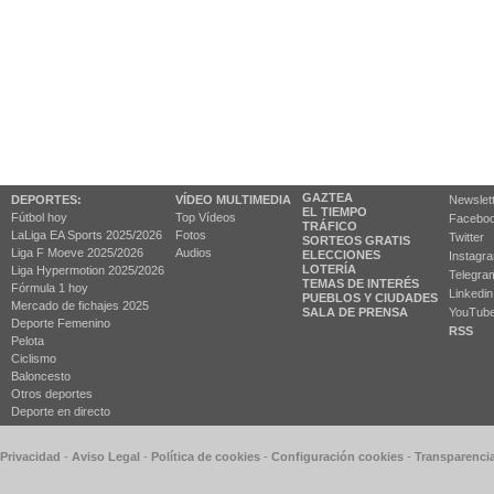
GAZTEA
DEPORTES:
VÍDEO MULTIMEDIA
Newslet
EL TIEMPO
Fútbol hoy
Top Vídeos
Facebo
TRÁFICO
LaLiga EA Sports 2025/2026
Fotos
Twitter
SORTEOS GRATIS
Liga F Moeve 2025/2026
Audios
ELECCIONES
Instagr
LOTERÍA
Liga Hypermotion 2025/2026
Telegra
TEMAS DE INTERÉS
Fórmula 1 hoy
Linkedin
PUEBLOS Y CIUDADES
Mercado de fichajes 2025
SALA DE PRENSA
YouTub
Deporte Femenino
RSS
Pelota
Ciclismo
Baloncesto
Otros deportes
Deporte en directo
 Privacidad
-
Aviso Legal
-
Política de cookies
-
Configuración cookies
-
Transparenci