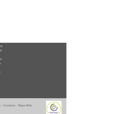
ter
ok
am
m
e
a
-
Contacto
-
Mapa Web