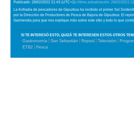
Publicado:
28/02/2022
21:43
(UTC+1)
Última actualización:
28/02/2022
2
La Kofradia de pescadores de Gipuzkoa ha recibido el primer Sol Sosteni
por la Dirección de Productores de Pesca de Bajura de Gipuzkoa. El repor
Garmendia para que nos explique más sobre este sitio y todo lo que conll
SI TE INTERESÓ ESTO, QUIZÁ TE INTERESEN ESTOS OTROS TE
Gastronomía
San Sebastián
Repsol
Televisión
Program
ETB2
Pesca