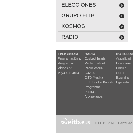
ELECCIONES
GRUPO EITB
KOSMOS
RADIO
TELEVISIÓN:
RADIO:
NOTICIAS:
Programación tv
Euskadi Irratia
Actualidad
Programas tv
Radio Euskadi
Economía
Vídeos tv
Radio Vitoria
Política
Vaya semanita
Gaztea
Cultura
EITB Musika
Ikusmiran
EiTB Euskal Kantak
Eguraldia
Programas
Podcast
Artxipelagoa
© EITB - 2026
-
Portal de