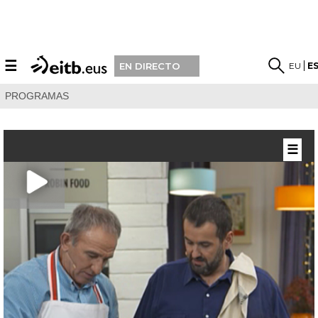
☰
EU
E
EN DIRECTO
PROGRAMAS
☰