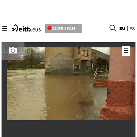
☰
ZUZENEAN
EU
ES
☰
7