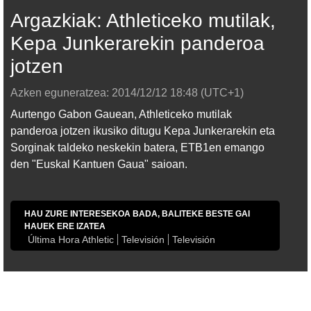
Argazkiak: Athleticeko mutilak,
Kepa Junkerarekin panderoa
jotzen
Azken eguneratzea:
2014/12/12
18:48
(UTC+1)
Aurtengo Gabon Gauean, Athleticeko mutilak
panderoa jotzen ikusiko ditugu Kepa Junkerarekin eta
Sorginak taldeko neskekin batera, ETB1en emango
den "Euskal Kantuen Gaua" saioan.
HAU ZURE INTERESEKOA BADA, BALITEKE BESTE GAI
HAUEK ERE IZATEA
Última Hora Athletic
Televisión
Televisión