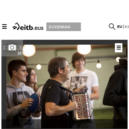
☰
EU
E
ZUZENEAN
☰
10