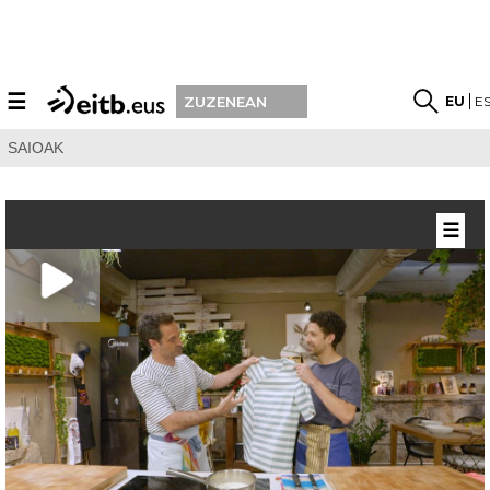
☰
EU
E
ZUZENEAN
SAIOAK
☰