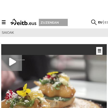
☰
EU
E
ZUZENEAN
SAIOAK
☰