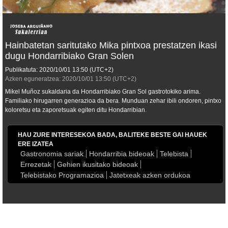
Hainbatetan saritutako Mika pintxoa prestatzen ikasi
dugu Hondarribiako Gran Solen
Publikatuta:
2020/10/01
13:50
(UTC+2)
Azken eguneratzea:
2020/10/01
13:50
(UTC+2)
Mikel Muñoz sukaldaria da Hondarribiako Gran Sol gastrotokiko arima.
Familiako hirugarren generazioa da bera. Munduan zehar ibili ondoren, pintxo
koloretsu eta zaporetsuak egiten ditu Hondarribian.
HAU ZURE INTERESEKOA BADA, BALITEKE BESTE GAI HAUEK
ERE IZATEA
Gastronomia sariak
Hondarribia bideoak
Telebista
Errezetak
Gehien ikusitako bideoak
Telebistako Programazioa
Jatetxeak azken ordukoa