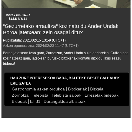
''Gezurretako arraultza'' kozinatu du Ander Undak
Boroa jatetxean; zein osagai ditu?
Publikatuta:
2021/02/15
13:59
(UTC+1)
Azken eguneratzea:
2024/02/23
11:47
(UTC+1)
Boroa jatetxean izan gara, Zornotzan, Ander Unda sukaldariarekin. Gutizia bat
kozinatzeaz gain, jatetxeari buruzko bitxikeriak kontatu dizkigu. Ikus ezazu
bideoa!
HAU ZURE INTERESEKOA BADA, BALITEKE BESTE GAI HAUEK
ERE IZATEA
Gastronomia azken ordukoa
Bitxikeriak
Bizkaia
Zornotza
Telebista
Telebista saioak
Errezetak bideoak
Bideoak
ETB1
Durangaldea albisteak