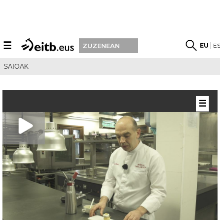
☰
EU
E
ZUZENEAN
SAIOAK
☰