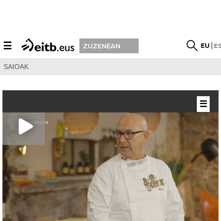
☰
EU
E
ZUZENEAN
SAIOAK
☰