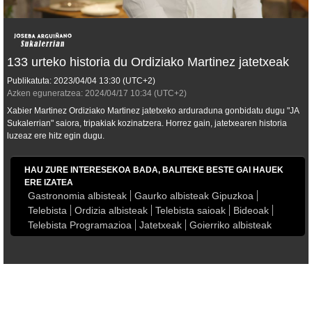
133 urteko historia du Ordiziako Martinez jatetxeak
Publikatuta:
2023/04/04
13:30
(UTC+2)
Azken eguneratzea:
2024/04/17
10:34
(UTC+2)
Xabier Martinez Ordiziako Martinez jatetxeko arduraduna gonbidatu dugu "JA
Sukalerrian" saiora, tripakiak kozinatzera. Horrez gain, jatetxearen historia
luzeaz ere hitz egin dugu.
HAU ZURE INTERESEKOA BADA, BALITEKE BESTE GAI HAUEK
ERE IZATEA
Gastronomia albisteak
Gaurko albisteak Gipuzkoa
Telebista
Ordizia albisteak
Telebista saioak
Bideoak
Telebista Programazioa
Jatetxeak
Goierriko albisteak