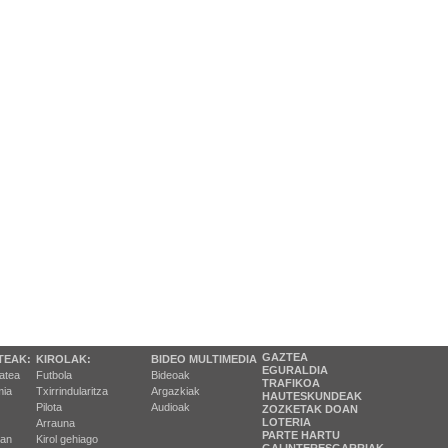
GAZTEA
TEAK:
KIROLAK:
BIDEO MULTIMEDIA
EGURALDIA
tatea
Futbola
Bideoak
TRAFIKOA
ia
Txirrindularitza
Argazkiak
HAUTESKUNDEAK
Pilota
Audioak
ZOZKETAK DOAN
LOTERIA
Arrauna
PARTE HARTU
ran
Kirol gehiago