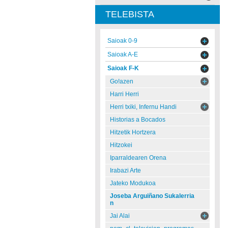
TELEBISTA
Saioak 0-9
Saioak A-E
Saioak F-K
Go!azen
Harri Herri
Herri txiki, Infernu Handi
Historias a Bocados
Hitzetik Hortzera
Hitzokei
Iparraldearen Orena
Irabazi Arte
Jateko Modukoa
Joseba Arguiñano Sukalerria
n
Jai Alai