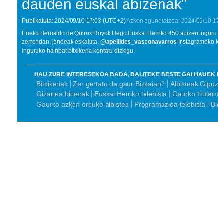
dauden euskal abizenak''
Publikatuta:
2024/09/10
17:03
(UTC+2)
Azken eguneratzea:
2024/09/10
1
Eneko Bernaldo de Quiros Royok Hego Euskal Herriko 450 abizen inguru ik
zerrendan, jendeak eskatuta.
@apellidos_vasconavarros
Instagrameko k
inguruko hainbat bitxikeria kontatu dizkigu.
HAU ZURE INTERESEKOA BADA, BALITEKE BESTE GAI HAUEK 
Bitxikeriak
Zer gertatu da gaur Bizkaian?
Albisteak Gipu
Gizartea bideoak
Euskal Herriko telebista
Gaurko titularr
Gaurko azken orduko albistea
Programazioa telebista
Bi