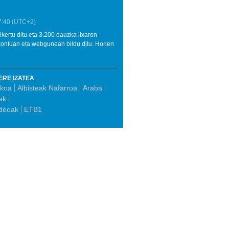
7:40
(UTC+2)
ertu ditu eta 3.200 dauzka itxaron-
ontuan eta webgunean bildu ditu. Horien
ERE IZATEA
zkoa
Albisteak Nafarroa
Araba
ak
deoak
ETB1