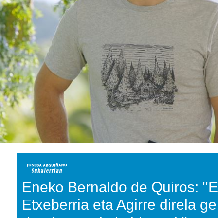
Eneko Bernaldo de Quiros: ''
Etxeberria eta Agirre direla g