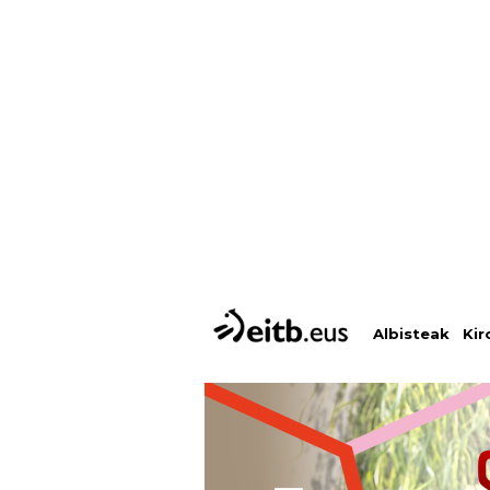
Albisteak
Kir