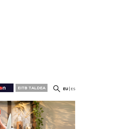
EITB TALDEA
EU
ES