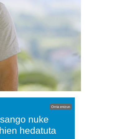
Orria entzun
Esango nuke
ehien hedatuta