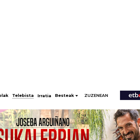
ZUZENEAN
Telebista
Besteak
olak
Irratia