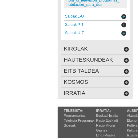
nom_cl_television_programas_
habitacion_para_dos
Saioak L-O
Saioak P-T
Saioak U-Z
KIROLAK
HAUTESKUNDEAK
EITB TALDEA
KOSMOS
IRRATIA
TELEBISTA:
IRRATIA:
ALBIS
Programazioa
Euskadi Irratia
Aktuali
Telebista Programak
Radio Euskadi
Ekonom
Bideoak
Radio Vitoria
Politika
Gaztea
Kultura
EITB Musika
Ikusmi