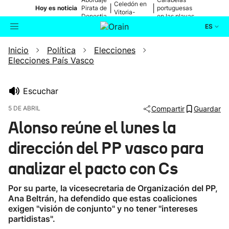
Celedón en
|
|
Hoy es noticia
Pirata de
portuguesas
Vitoria-
Donostia
en las playas
Gasteiz
ES
Inicio
Política
Elecciones
Actualidad
Buscador
Elecciones País Vasco
Política
Escuchar
Cultura
5 DE ABRIL
Compartir
Guardar
Alonso reúne el lunes la
Ikusmiran
dirección del PP vasco para
Eguraldia
analizar el pacto con Cs
Por su parte, la vicesecretaria de Organización del PP,
Ana Beltrán, ha defendido que estas coaliciones
exigen "visión de conjunto" y no tener "intereses
partidistas".