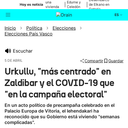
una
Edurne y
|
|
Hoy es noticia
de Elkano en
vivienda
Celedón
Getaria
de Bilbao
Txiki
ES
Inicio
Política
Elecciones
Actualidad
Buscador
Elecciones País Vasco
Política
Escuchar
Cultura
5 DE ABRIL
Compartir
Guardar
Urkullu, "más centrado" en
Ikusmiran
Zaldibar y el COVID-19 que
Eguraldia
"en la campaña electoral"
En un acto político de precampaña celebrado en el
Palacio Europa de Vitoria, el lehendakari ha
reconocido que su Gobierno está viviendo "semanas
complicadas".