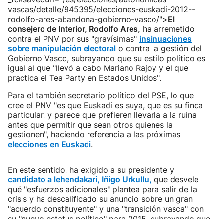
vascas/detalle/945395/elecciones-euskadi-2012--
rodolfo-ares-abandona-gobierno-vasco/">
El
consejero de Interior, Rodolfo Ares,
ha arremetido
contra el PNV por sus "gravísimas"
insinuaciones
sobre manipulación electoral
o contra la gestión del
Gobierno Vasco, subrayando que su estilo político es
igual al que "llevó a cabo Mariano Rajoy y el que
practica el Tea Party en Estados Unidos".
Para el también secretario político del PSE, lo que
cree el PNV "es que Euskadi es suya, que es su finca
particular, y parece que prefieren llevarla a la ruina
antes que permitir que sean otros quienes la
gestionen", haciendo referencia a las próximas
elecciones en Euskadi
.
En este sentido, ha exigido a su presidente y
candidato a lehendakari, Iñigo Urkullu,
que desvele
qué "esfuerzos adicionales" plantea para salir de la
crisis y ha descalificado su anuncio sobre un gran
"acuerdo constituyente" y una "transición vasca" con
su "nuevo estatus político" para 2015, subrayando que