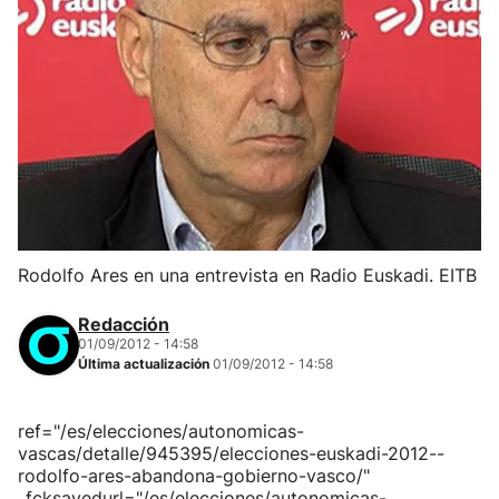
Rodolfo Ares en una entrevista en Radio Euskadi. EITB
Redacción
01/09/2012 - 14:58
Última actualización
01/09/2012 - 14:58
ref="/es/elecciones/autonomicas-
vascas/detalle/945395/elecciones-euskadi-2012--
rodolfo-ares-abandona-gobierno-vasco/"
_fcksavedurl="/es/elecciones/autonomicas-