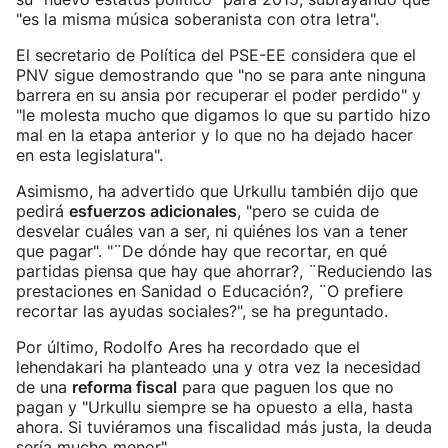
"es la misma música soberanista con otra letra".
El secretario de Política del PSE-EE considera que el
PNV sigue demostrando que "no se para ante ninguna
barrera en su ansia por recuperar el poder perdido" y
"le molesta mucho que digamos lo que su partido hizo
mal en la etapa anterior y lo que no ha dejado hacer
en esta legislatura".
Asimismo, ha advertido que Urkullu también dijo que
pedirá
esfuerzos adicionales
, "pero se cuida de
desvelar cuáles van a ser, ni quiénes los van a tener
que pagar". "¨De dónde hay que recortar, en qué
partidas piensa que hay que ahorrar?, ¨Reduciendo las
prestaciones en Sanidad o Educación?, ¨O prefiere
recortar las ayudas sociales?", se ha preguntado.
Por último, Rodolfo Ares ha recordado que el
lehendakari ha planteado una y otra vez la necesidad
de una
reforma fiscal
para que paguen los que no
pagan y "Urkullu siempre se ha opuesto a ella, hasta
ahora. Si tuviéramos una fiscalidad más justa, la deuda
sería mucho menor".