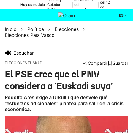
del 12
|
|
Hoy es noticia
Celedón
del
de
Txiki, en
desembarco
agosto
directo
de Elkano
ES
Inicio
Política
Elecciones
Actualidad
Buscador
Elecciones País Vasco
Política
Escuchar
Cultura
ELECCIONES EUSKADI
Compartir
Guardar
El PSE cree que el PNV
Ikusmiran
considera a 'Euskadi suya'
Eguraldia
Rodolfo Ares exige a Urkullu que desvele qué
"esfuerzos adicionales" plantea para salir de la crisis
económica.