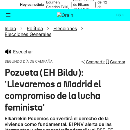
Edurne y
del 12
|
|
Hoy es noticia
de Elkano
Celedón Txiki,
de
en Getaria
en directo
agosto
ES
Inicio
Política
Elecciones
Actualidad
Buscador
Elecciones Generales
Política
Escuchar
Cultura
SEGUNDO DÍA DE CAMPAÑA
Compartir
Guardar
Pozueta (EH Bildu):
Ikusmiran
'Llevaremos a Madrid el
Eguraldia
compromiso de la lucha
feminista'
Elkarrekin Podemos convertirá el derecho de la
vivienda como fundamental. El PNV alerta de las