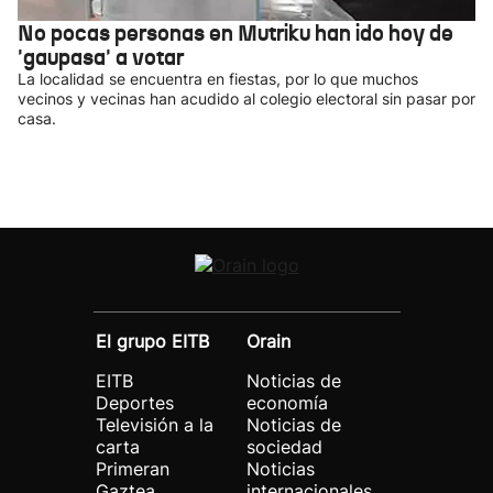
No pocas personas en Mutriku han ido hoy de
'gaupasa' a votar
La localidad se encuentra en fiestas, por lo que muchos
vecinos y vecinas han acudido al colegio electoral sin pasar por
casa.
El grupo EITB
Orain
EITB
Noticias de
Deportes
economía
Televisión a la
Noticias de
carta
sociedad
Primeran
Noticias
Gaztea
internacionales