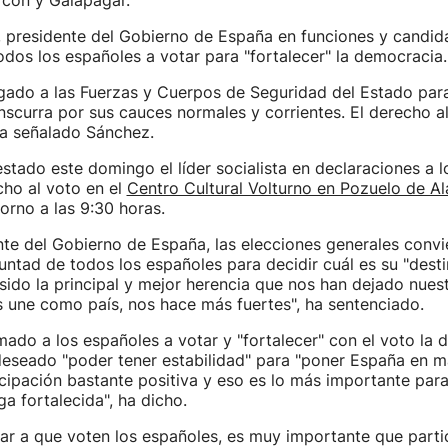
rcón y Galapagar.
, presidente del Gobierno de España en funciones y candida
dos los españoles a votar para "fortalecer" la democracia.
ado a las Fuerzas y Cuerpos de Seguridad del Estado para
scurra por sus cauces normales y corrientes. El derecho a
ha señalado Sánchez.
estado este domingo el líder socialista en declaraciones a 
cho al voto en el
Centro Cultural Volturno en Pozuelo de A
orno a las 9:30 horas.
nte del Gobierno de España, las elecciones generales convi
luntad de todos los españoles para decidir cuál es su "dest
ido la principal y mejor herencia que nos han dejado nues
 une como país, nos hace más fuertes", ha sentenciado.
imado a los españoles a votar y "fortalecer" con el voto la
eseado "poder tener estabilidad" para "poner España en ma
cipación bastante positiva y eso es lo más importante para
a fortalecida", ha dicho.
ar a que voten los españoles, es muy importante que part