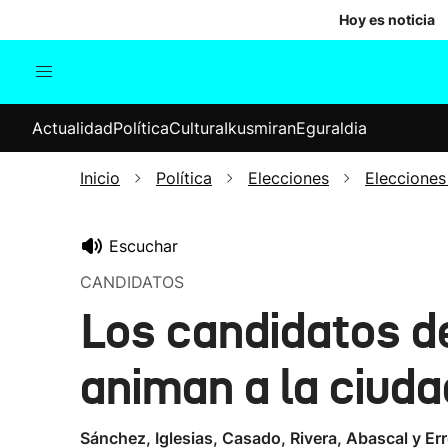
Hoy es noticia
Actualidad
Política
Cul
Actualidad
Política
Cultura
Ikusmiran
Eguraldia
Sociedad
Elecciones
Economía
Inicio
Política
Elecciones
Elecciones
Internacional
Escuchar
CANDIDATOS
Los candidatos de
animan a la ciuda
Sánchez, Iglesias, Casado, Rivera, Abascal y Err