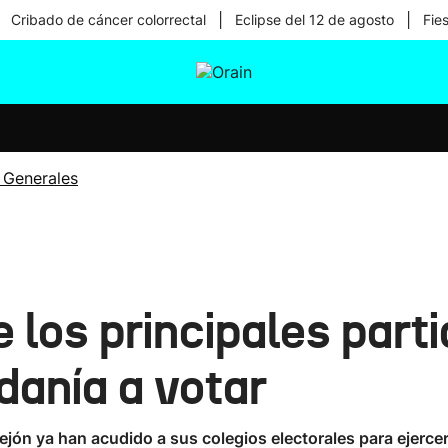
|
|
Cribado de cáncer colorrectal
Eclipse del 12 de agosto
Fie
tura
Ikusmiran
Egural
Salud
Tecnología
 Generales
 los principales part
danía a votar
ejón ya han acudido a sus colegios electorales para ejerce