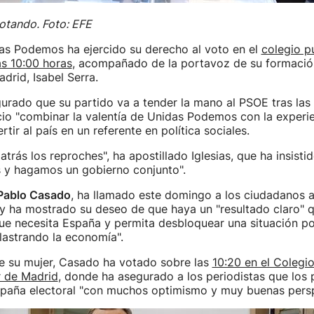
votando. Foto: EFE
das Podemos ha ejercido su derecho al voto en el
colegio p
s 10:00 horas
, acompañado de la portavoz de su formació
rid, Isabel Serra.
gurado que su partido va a tender la mano al PSOE tras las
cio "combinar la valentía de Unidas Podemos con la experi
rtir al país en un referente en política sociales.
atrás los reproches", ha apostillado Iglesias, que ha insisti
s y hagamos un gobierno conjunto".
Pablo Casado
, ha llamado este domingo a los ciudadanos a
y ha mostrado su deseo de que haya un "resultado claro" 
que necesita España y permita desbloquear una situación pol
 lastrando la economía".
su mujer, Casado ha votado sobre las
10:20 en el Colegi
r de Madrid
, donde ha asegurado a los periodistas que los
paña electoral "con muchos optimismo y muy buenas persp