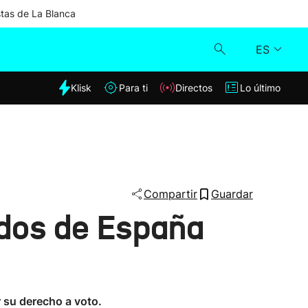
stas de La Blanca
ES
dia
Klisk
Para ti
Directos
Lo último
Klisk
Directos
Para ti
Compartir
Guardar
idos de España
Lo último
r su derecho a voto.