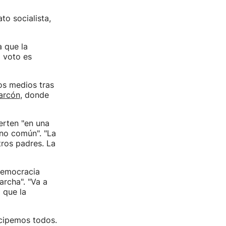
to socialista,
 que la
l voto es
los medios tras
larcón
, donde
erten "en una
ino común". "La
tros padres. La
 democracia
rcha". "Va a
 que la
icipemos todos.