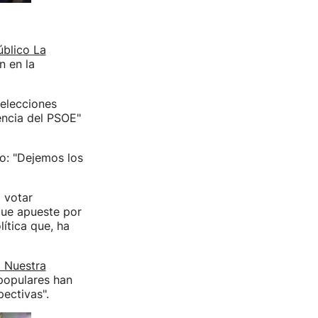
úblico La
n en la
 elecciones
encia del PSOE"
do: "Dejemos los
 votar
que apueste por
ítica que, ha
o Nuestra
 populares han
ectivas".