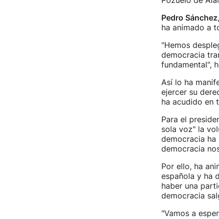
Pozuelo de Ala
Pedro Sánchez
ha animado a to
"Hemos despleg
democracia tran
fundamental", 
Así lo ha manif
ejercer su dere
ha acudido en t
Para el preside
sola voz" la vo
democracia ha s
democracia nos
Por ello, ha an
española y ha d
haber una parti
democracia salg
"Vamos a esper