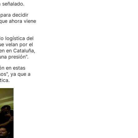
a señalado.
para decidir
 que ahora viene
o logística del
e velan por el
en en Cataluña,
una presión".
ón en estas
os", ya que a
tica.