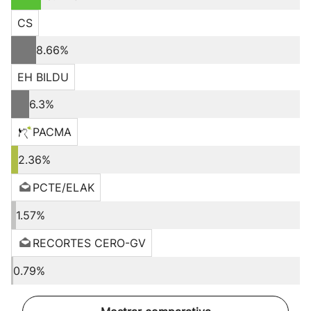
CS
8.66%
EH BILDU
6.3%
PACMA
2.36%
PCTE/ELAK
1.57%
RECORTES CERO-GV
0.79%