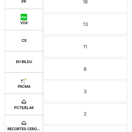
18
PP
VOX
13
CS
11
EH BILDU
8
PACMA
3
PCTE/ELAK
2
RECORTES CERO-GV