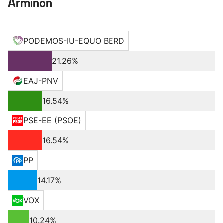
Armiñón
PODEMOS-IU-EQUO BERD
21.26%
EAJ-PNV
16.54%
PSE-EE (PSOE)
16.54%
PP
14.17%
VOX
10.24%