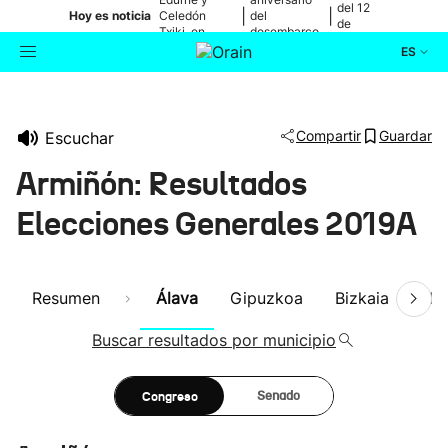
del 12
|
|
Hoy es noticia
Celedón
del
de
Txiki, en
desembarco
agosto
directo
de Elkano
ES
Actualidad
Buscador
Compartir
Guardar
Escuchar
Política
Armiñón: Resultados
Cultura
Elecciones Generales 2019A
Ikusmiran
Resumen
Álava
Gipuzkoa
Bizkaia
Nav
Eguraldia
Buscar resultados por municipio
Congreso
Senado