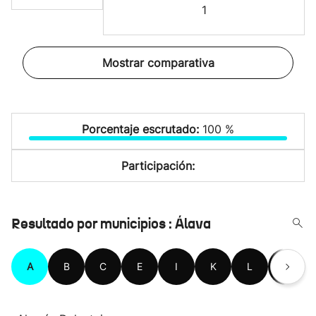
1
Mostrar comparativa
Porcentaje escrutado:
100 %
Participación:
Resultado por municipios : Álava
A
B
C
E
I
K
L
M