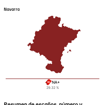
Navarra
NA+
29.32 %
Resumen de escaños, número y