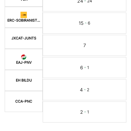
24
24
ERC-SOBIRANISTES
15
6
JXCAT-JUNTS
7
EAJ-PNV
6
1
EH BILDU
4
2
CCA-PNC
2
1