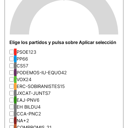
Elige los partidos y pulsa sobre Aplicar selección
PSOE
123
PP
66
CS
57
PODEMOS-IU-EQUO
42
VOX
24
ERC-SOBIRANISTES
15
JXCAT-JUNTS
7
EAJ-PNV
6
EH BILDU
4
CCA-PNC
2
NA+
2
COMPROMIS_2
1