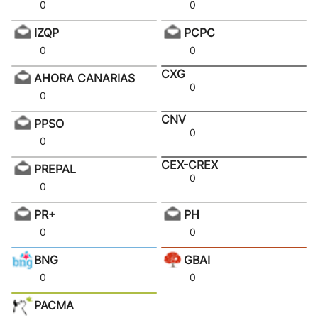
0
0
IZQP
PCPC
0
0
CXG
AHORA CANARIAS
0
0
CNV
PPSO
0
0
CEX-CREX
PREPAL
0
0
PR+
PH
0
0
BNG
GBAI
0
0
PACMA