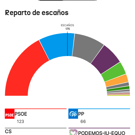
Reparto de escaños
ESCAÑOS
175
PSOE
PP
123
66
CS
PODEMOS-IU-EQUO