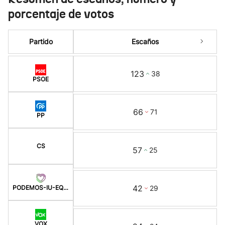
porcentaje de votos
Partido
Escaños
123
38
PSOE
66
71
PP
CS
57
25
42
29
PODEMOS-IU-EQUO
VOX