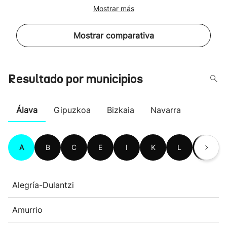
Mostrar más
Mostrar comparativa
Resultado por municipios
Álava
Gipuzkoa
Bizkaia
Navarra
A
B
C
E
I
K
L
M
Alegría-Dulantzi
Amurrio