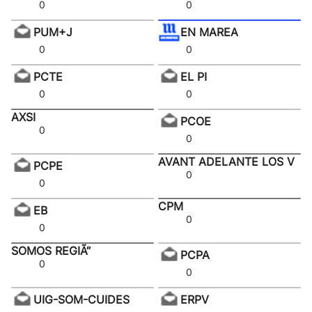
0
0
PUM+J
EN MAREA
0
0
PCTE
EL PI
0
0
AXSI
PCOE
0
0
AVANT ADELANTE LOS V
PCPE
0
0
CPM
EB
0
0
SOMOS REGIÃ“
PCPA
0
0
UIG-SOM-CUIDES
ERPV