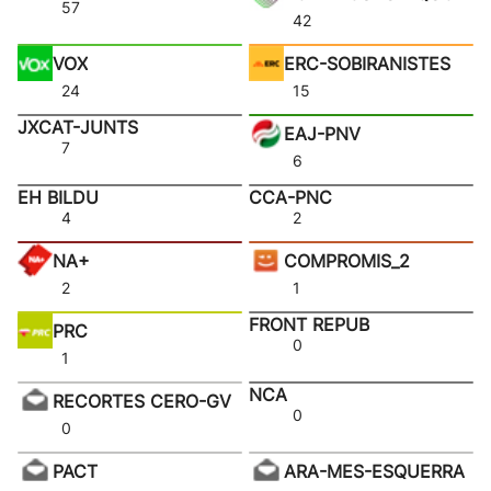
57
42
VOX
ERC-SOBIRANISTES
24
15
JXCAT-JUNTS
EAJ-PNV
7
6
EH BILDU
CCA-PNC
4
2
NA+
COMPROMIS_2
2
1
FRONT REPUB
PRC
0
1
NCA
RECORTES CERO-GV
0
0
PACT
ARA-MES-ESQUERRA