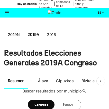
compases
|
|
Hoy es noticia
de San
altas y
de La
Sebastián
tormentas
Blanca
ES
Actualidad
Buscador
2019N
2019A
2016
Política
Resultados Elecciones
Cultura
Generales 2019A Congreso
Ikusmiran
Eguraldia
Resumen
Álava
Gipuzkoa
Bizkaia
Nav
Buscar resultados por municipio
Congreso
Senado