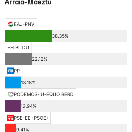
Arraia-Maeztu
EAJ-PNV
38.35%
EH BILDU
22.12%
PP
13.18%
PODEMOS-IU-EQUO BERD
12.94%
PSE-EE (PSOE)
9.41%