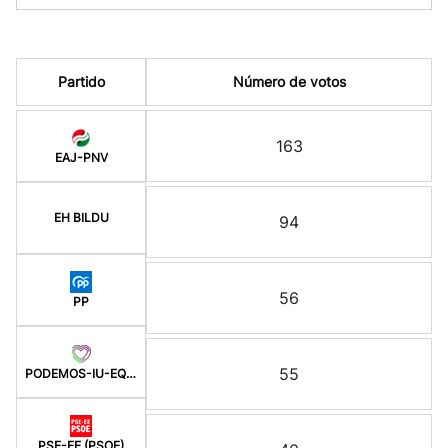
Partido
Número de votos
163
EAJ-PNV
EH BILDU
94
56
PP
55
PODEMOS-IU-EQUO BERD
PSE-EE (PSOE)