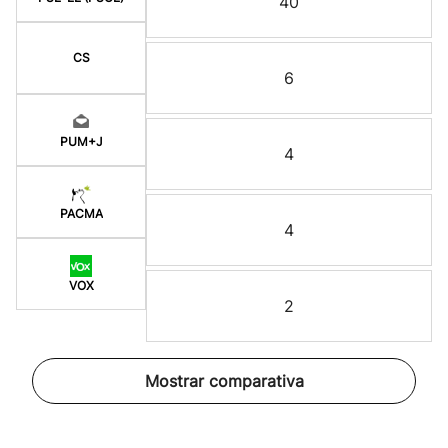
40
CS
6
PUM+J
4
PACMA
4
VOX
2
Mostrar comparativa