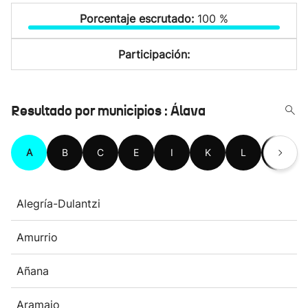
Porcentaje escrutado:
100 %
Participación:
Resultado por municipios : Álava
A
B
C
E
I
K
L
M
Alegría-Dulantzi
Amurrio
Añana
Aramaio