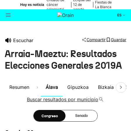
Fiestas de
|
|
Hoy es noticia
cáncer
12 de
La Blanca
colorrectal
agosto
ES
Actualidad
Buscador
Compartir
Guardar
Escuchar
Política
Arraia-Maeztu: Resultados
Cultura
Elecciones Generales 2019A
Ikusmiran
Resumen
Álava
Gipuzkoa
Bizkaia
Nav
Eguraldia
Buscar resultados por municipio
Congreso
Senado