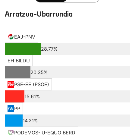
Arratzua-Ubarrundia
EAJ-PNV
28.77%
EH BILDU
20.35%
PSE-EE (PSOE)
15.61%
PP
14.21%
PODEMOS-IU-EQUO BERD