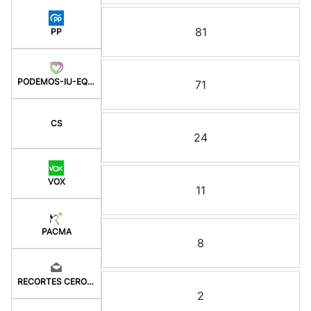
81
PP
PODEMOS-IU-EQUO BERD
71
CS
24
VOX
11
PACMA
8
RECORTES CERO-GV
2