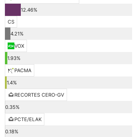
12.46%
CS
4.21%
VOX
1.93%
PACMA
1.4%
RECORTES CERO-GV
0.35%
PCTE/ELAK
0.18%