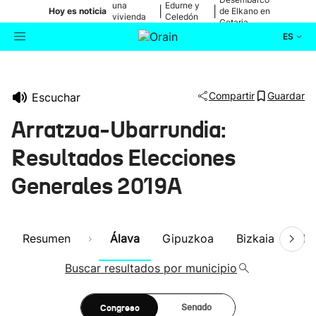
una
Edurne y
|
|
Hoy es noticia
de Elkano en
vivienda
Celedón
Getaria
de Bilbao
Txiki
ES
Actualidad
Buscador
Compartir
Guardar
Escuchar
Política
Arratzua-Ubarrundia:
Cultura
Resultados Elecciones
Generales 2019A
Ikusmiran
Eguraldia
Resumen
Álava
Gipuzkoa
Bizkaia
Nav
Buscar resultados por municipio
Congreso
Senado