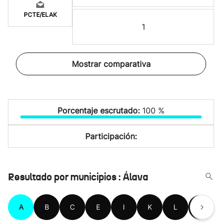
PCTE/ELAK
1
Mostrar comparativa
Porcentaje escrutado:
100 %
Participación:
Resultado por municipios : Álava
A
B
C
E
I
K
L
M