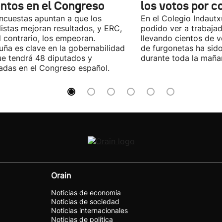
entos en el Congreso
los votos por c
ncuestas apuntan a que los
En el Colegio Indaut
listas mejoran resultados, y ERC,
podido ver a trabaja
l contrario, los empeoran.
llevando cientos de v
uña es clave en la gobernabilidad
de furgonetas ha sid
e tendrá 48 diputados y
durante toda la maña
adas en el Congreso español.
Orain
Noticias de economía
Noticias de sociedad
Noticias internacionales
Noticias de política