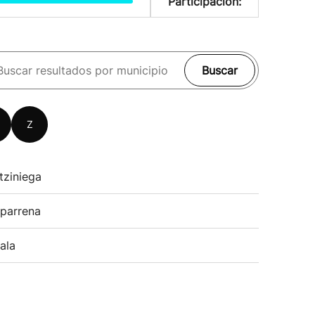
Participación:
Buscar
Z
tziniega
parrena
ala