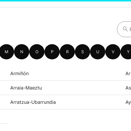
M
N
O
P
R
S
U
V
Y
Armiñón
Ar
Arraia-Maeztu
As
Arratzua-Ubarrundia
Ay