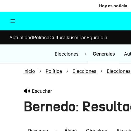
Hoy es noticia
Actualidad
Política
Cul
Actualidad
Política
Cultura
Ikusmiran
Eguraldia
Sociedad
Elecciones
Economía
Elecciones
Generales
Au
Internacional
Inicio
Política
Elecciones
Elecciones
Escuchar
Bernedo: Resulta
Resumen
Álava
Gipuzkoa
Bizkai