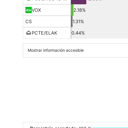
VOX
2.18%
CS
1.31%
PCTE/ELAK
0.44%
Mostrar información accesible