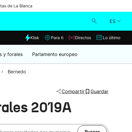
stas de La Blanca
ES
dia
Klisk
Para ti
Directos
Lo último
Klisk
s y forales
Parlamento europeo
Directos
Bernedo
Para ti
Compartir
Guardar
Lo último
rales 2019A