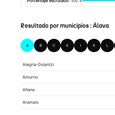
Porcentaje escrutado:
100 %
Resultado por municipios : Álava
A
B
C
E
I
K
L
Alegría-Dulantzi
Amurrio
Añana
Aramaio