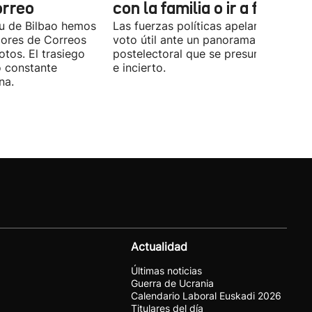
orreo
con la familia o ir a fiestas
xu de Bilbao hemos
Las fuerzas políticas apelaron ayer al
dores de Correos
voto útil ante un panorama
otos. El trasiego
postelectoral que se presume iguala
o constante
e incierto.
na.
Actualidad
Últimas noticias
Guerra de Ucrania
Calendario Laboral Euskadi 2026
Titulares del día