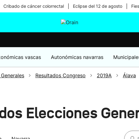
|
|
Cribado de cáncer colorrectal
Eclipse del 12 de agosto
Fie
tura
Ikusmiran
Egural
Salud
Tecnología
tonómicas vascas
Autonómicas navarras
Municipale
 Generales
Resultados Congreso
2019A
Álava
dos Elecciones Gene
a
Navarra