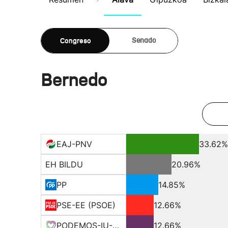
Congreso
Senado
Bernedo
EAJ-PNV
33.62%
EH BILDU
20.96%
PP
14.85%
PSE-EE (PSOE)
12.66%
PODEMOS-IU-EQUO BERD
12.66%