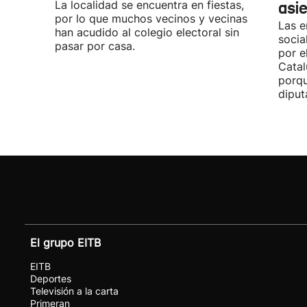
La localidad se encuentra en fiestas,
asi
por lo que muchos vecinos y vecinas
Las e
han acudido al colegio electoral sin
socia
pasar por casa.
por e
Catal
porqu
diput
El grupo EITB
EITB
Deportes
Televisión a la carta
Primeran