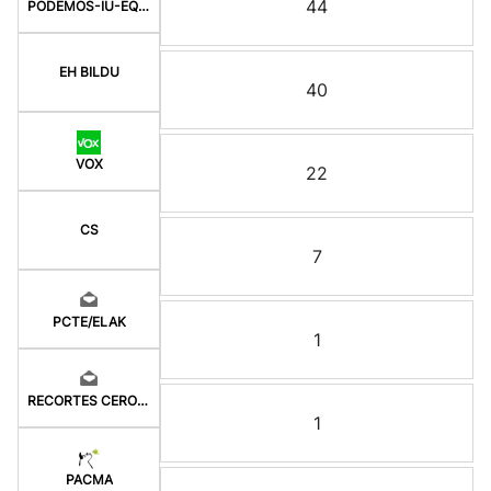
44
PODEMOS-IU-EQUO BERD
EH BILDU
40
VOX
22
CS
7
PCTE/ELAK
1
RECORTES CERO-GV
1
PACMA