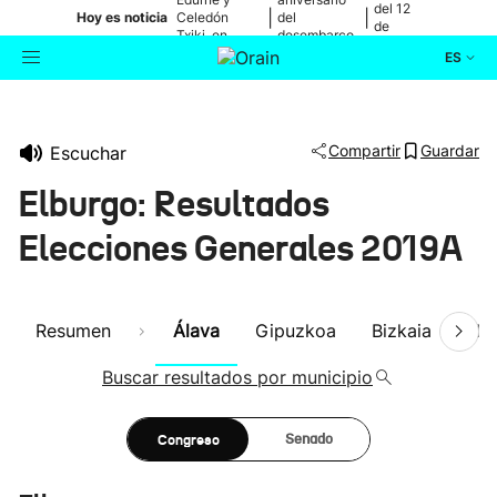
del 12
|
|
Hoy es noticia
Celedón
del
de
Txiki, en
desembarco
agosto
directo
de Elkano
ES
Actualidad
Buscador
Compartir
Guardar
Escuchar
Política
Elburgo: Resultados
Cultura
Elecciones Generales 2019A
Ikusmiran
Resumen
Álava
Gipuzkoa
Bizkaia
Nav
Eguraldia
Buscar resultados por municipio
Congreso
Senado