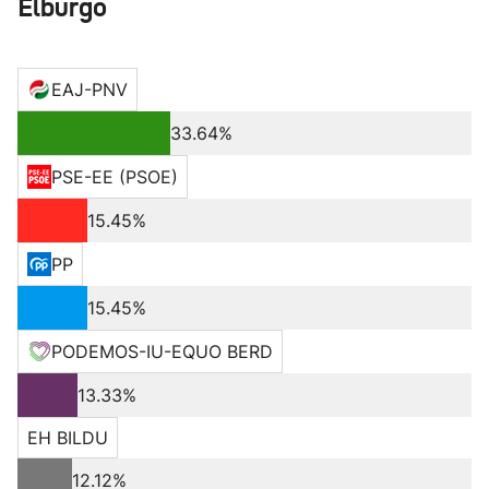
Elburgo
EAJ-PNV
33.64%
PSE-EE (PSOE)
15.45%
PP
15.45%
PODEMOS-IU-EQUO BERD
13.33%
EH BILDU
12.12%