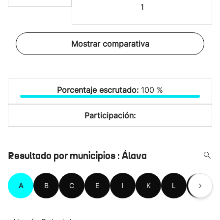
1
Mostrar comparativa
Porcentaje escrutado:
100 %
Participación:
Resultado por municipios : Álava
A
B
C
E
I
K
L
M