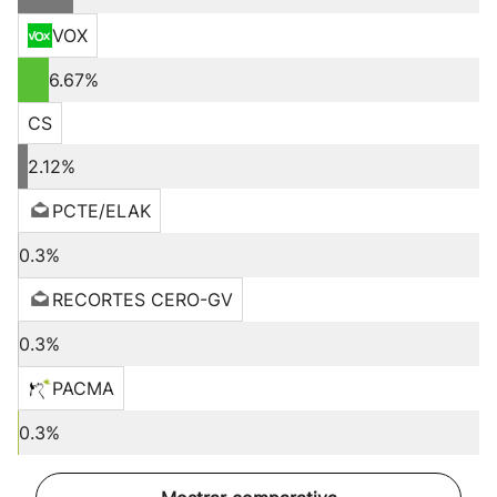
VOX
6.67%
CS
2.12%
PCTE/ELAK
0.3%
RECORTES CERO-GV
0.3%
PACMA
0.3%