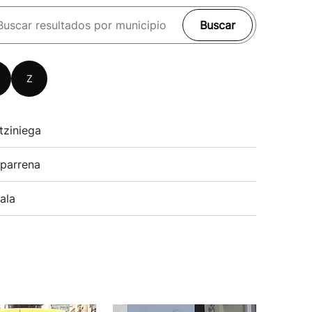
Buscar
Z
tziniega
parrena
ala