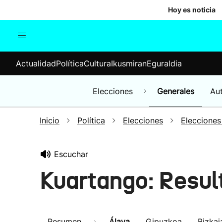
Hoy es noticia
Actualidad
Política
Cul
Actualidad
Política
Cultura
Ikusmiran
Eguraldia
Sociedad
Elecciones
Economía
Elecciones
Generales
Au
Internacional
Inicio
Política
Elecciones
Elecciones
Escuchar
Kuartango: Resul
Resumen
Álava
Gipuzkoa
Bizkai