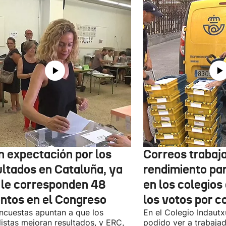
n expectación por los
Correos trabaja
ultados en Cataluña, ya
rendimiento pa
 le corresponden 48
en los colegios
entos en el Congreso
los votos por c
ncuestas apuntan a que los
En el Colegio Indaut
listas mejoran resultados, y ERC,
podido ver a trabaja