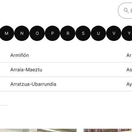
M
N
O
P
R
S
U
V
Y
Armiñón
Ar
Arraia-Maeztu
As
Arratzua-Ubarrundia
Ay