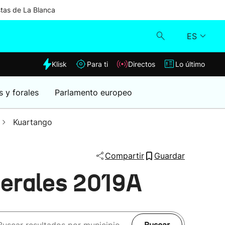
stas de La Blanca
ES
dia
Klisk
Para ti
Directos
Lo último
Klisk
s y forales
Parlamento europeo
Directos
Kuartango
Para ti
Compartir
Guardar
Lo último
nerales 2019A