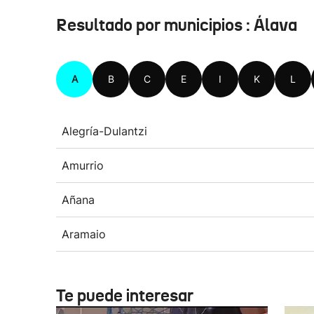
Resultado por municipios : Álava
A
B
C
E
I
K
L
Alegría-Dulantzi
Amurrio
Añana
Aramaio
Te puede interesar