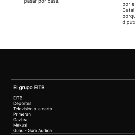
pasar por casa.
por e
Catal
porqu
diput
El grupo EITB
EITB
Deportes
Televisión a la carta
Primeran
Gaztea
Makusi
Guau - Gure Audioa