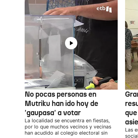
No pocas personas en
Gra
Mutriku han ido hoy de
res
'gaupasa' a votar
que
La localidad se encuentra en fiestas,
asi
por lo que muchos vecinos y vecinas
Las e
han acudido al colegio electoral sin
socia