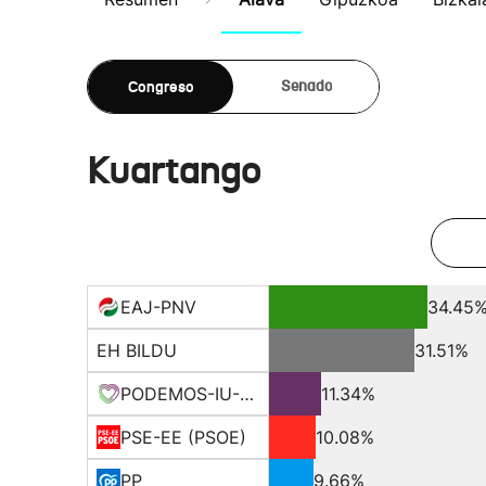
Congreso
Senado
Kuartango
EAJ-PNV
34.45
EH BILDU
31.51%
PODEMOS-IU-EQUO BERD
11.34%
PSE-EE (PSOE)
10.08%
PP
9.66%