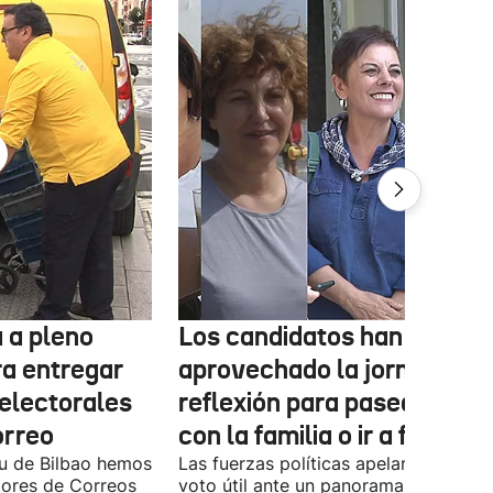
 a pleno
Los candidatos han
ra entregar
aprovechado la jornada de
 electorales
reflexión para pasear, esta
orreo
con la familia o ir a fiestas
xu de Bilbao hemos
Las fuerzas políticas apelaron ayer al
dores de Correos
voto útil ante un panorama