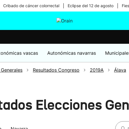
|
|
Cribado de cáncer colorrectal
Eclipse del 12 de agosto
Fie
tura
Ikusmiran
Egural
Salud
Tecnología
tonómicas vascas
Autonómicas navarras
Municipale
 Generales
Resultados Congreso
2019A
Álava
tados Elecciones Ge
a
Navarra