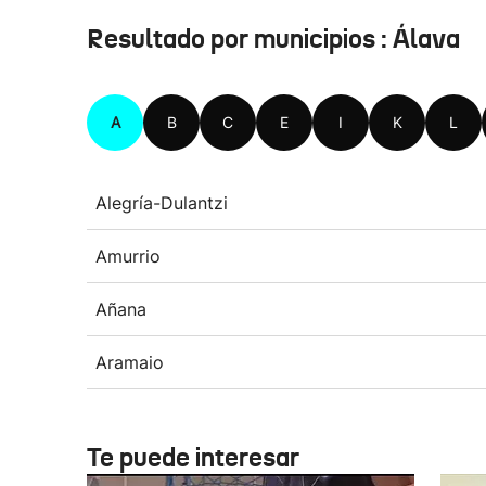
Resultado por municipios : Álava
A
B
C
E
I
K
L
Alegría-Dulantzi
Amurrio
Añana
Aramaio
Te puede interesar