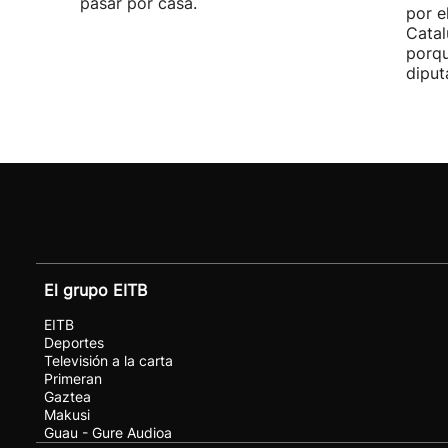
pasar por casa.
por e
Catal
porqu
diput
El grupo EITB
EITB
Deportes
Televisión a la carta
Primeran
Gaztea
Makusi
Guau - Gure Audioa