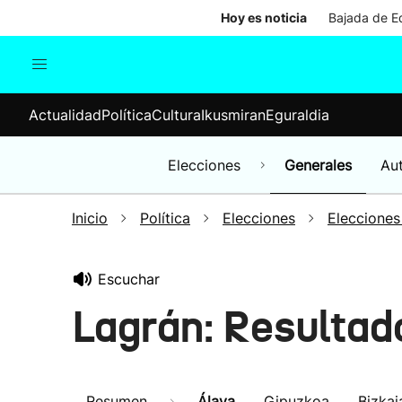
Hoy es noticia
Bajada de Ed
Actualidad
Política
Cul
Actualidad
Política
Cultura
Ikusmiran
Eguraldia
Sociedad
Elecciones
Economía
Elecciones
Generales
Au
Internacional
Inicio
Política
Elecciones
Elecciones
Escuchar
Lagrán: Resultad
Resumen
Álava
Gipuzkoa
Bizkai