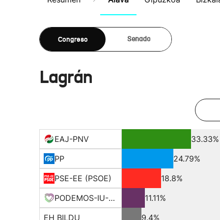
Congreso
Senado
Lagrán
EAJ-PNV
33.33%
PP
24.79%
PSE-EE (PSOE)
18.8%
PODEMOS-IU-EQUO BERD
11.11%
EH BILDU
9.4%