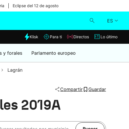
|
ria
Eclipse del 12 de agosto
ES
dia
Klisk
Para ti
Directos
Lo último
Klisk
s y forales
Parlamento europeo
Directos
Lagrán
Para ti
Compartir
Guardar
Lo último
ales 2019A