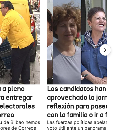
 a pleno
Los candidatos han
ra entregar
aprovechado la jornada de
 electorales
reflexión para pasear, esta
orreo
con la familia o ir a fiestas
xu de Bilbao hemos
Las fuerzas políticas apelaron ayer al
dores de Correos
voto útil ante un panorama