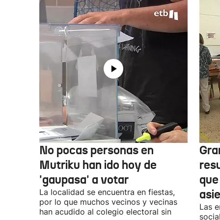
No pocas personas en
Gra
Mutriku han ido hoy de
res
'gaupasa' a votar
que
La localidad se encuentra en fiestas,
asi
por lo que muchos vecinos y vecinas
Las e
han acudido al colegio electoral sin
socia