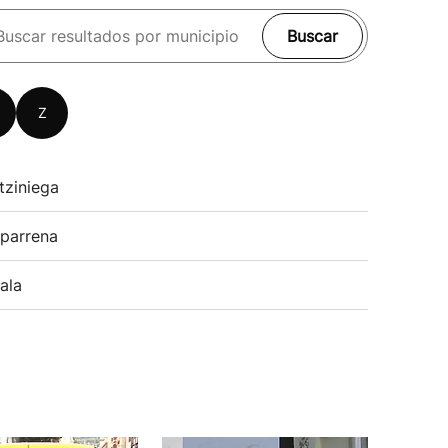
Buscar
Z
tziniega
parrena
ala