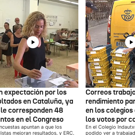
n expectación por los
Correos trabaja
ultados en Cataluña, ya
rendimiento pa
 le corresponden 48
en los colegios
entos en el Congreso
los votos por c
ncuestas apuntan a que los
En el Colegio Indaut
listas mejoran resultados, y ERC,
podido ver a trabaja