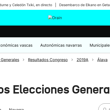
|
urne y Celedón Txiki, en directo
Desembarco de Elkano en Geta
tura
Ikusmiran
Egural
Salud
Tecnología
tonómicas vascas
Autonómicas navarras
Municipale
 Generales
Resultados Congreso
2019A
Álava
os Elecciones Gener
a
Navarra