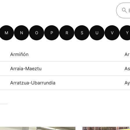
M
N
O
P
R
S
U
V
Y
Armiñón
Ar
Arraia-Maeztu
As
Arratzua-Ubarrundia
Ay