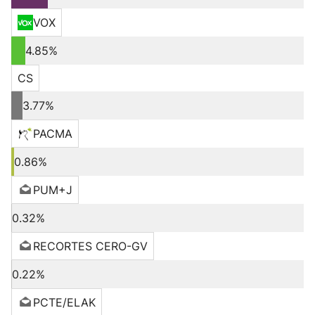
VOX
4.85%
CS
3.77%
PACMA
0.86%
PUM+J
0.32%
RECORTES CERO-GV
0.22%
PCTE/ELAK