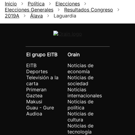
Inicio
Política
Elecciones
Elecciones Generales
Resultados Congreso
2019A
Álava
Laguardia
El grupo EITB
Orain
EITB
Noticias de
Deportes
economía
Televisión a la
Noticias de
carta
sociedad
Primeran
Noticias
Gaztea
internacionales
Makusi
Noticias de
Guau - Gure
política
Audioa
Noticias de
cultura
Noticias de
tecnología