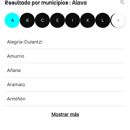
Resultado por municipios : Álava
A
B
C
E
I
K
L
M
Alegría-Dulantzi
Amurrio
Añana
Aramaio
Armiñón
Mostrar más