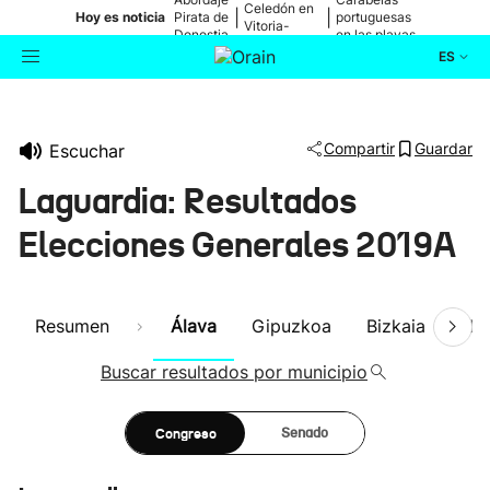
Celedón en
|
|
Hoy es noticia
Pirata de
portuguesas
Vitoria-
Donostia
en las playas
Gasteiz
ES
Actualidad
Buscador
Compartir
Guardar
Escuchar
Política
Laguardia: Resultados
Cultura
Elecciones Generales 2019A
Ikusmiran
Resumen
Álava
Gipuzkoa
Bizkaia
Nav
Eguraldia
Buscar resultados por municipio
Congreso
Senado