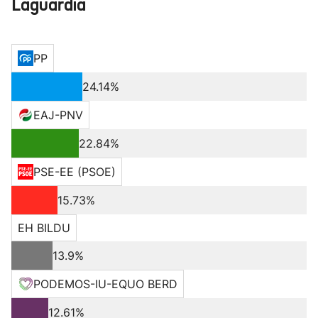
Laguardia
PP
24.14%
EAJ-PNV
22.84%
PSE-EE (PSOE)
15.73%
EH BILDU
13.9%
PODEMOS-IU-EQUO BERD
12.61%