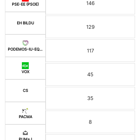
146
PSE-EE (PSOE)
EH BILDU
129
PODEMOS-IU-EQUO BERD
117
VOX
45
CS
35
PACMA
8
PUM+J