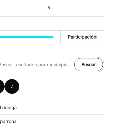
5
Participación:
Buscar
Z
tziniega
parrena