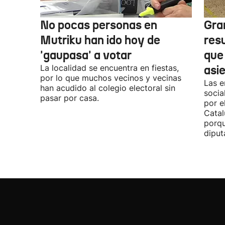
No pocas personas en
Gra
Mutriku han ido hoy de
res
'gaupasa' a votar
que
La localidad se encuentra en fiestas,
asi
por lo que muchos vecinos y vecinas
Las e
han acudido al colegio electoral sin
socia
pasar por casa.
por e
Catal
porqu
diput