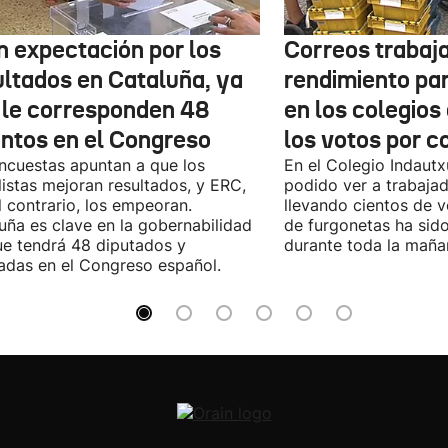
n expectación por los
Correos trabaja
ultados en Cataluña, ya
rendimiento pa
 le corresponden 48
en los colegios
entos en el Congreso
los votos por c
ncuestas apuntan a que los
En el Colegio Indaut
listas mejoran resultados, y ERC,
podido ver a trabaja
l contrario, los empeoran.
llevando cientos de v
uña es clave en la gobernabilidad
de furgonetas ha sid
e tendrá 48 diputados y
durante toda la maña
adas en el Congreso español.