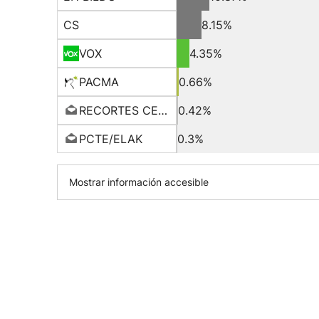
CS
8.15%
VOX
4.35%
PACMA
0.66%
RECORTES CERO-GV
0.42%
PCTE/ELAK
0.3%
Mostrar información accesible