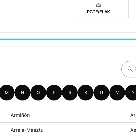
PCTE/ELAK
M
N
O
P
R
S
U
V
Y
Armiñón
Ar
Arraia-Maeztu
As