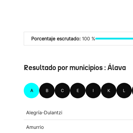
Porcentaje escrutado:
100 %
Resultado por municipios : Álava
A
B
C
E
I
K
L
Alegría-Dulantzi
Amurrio