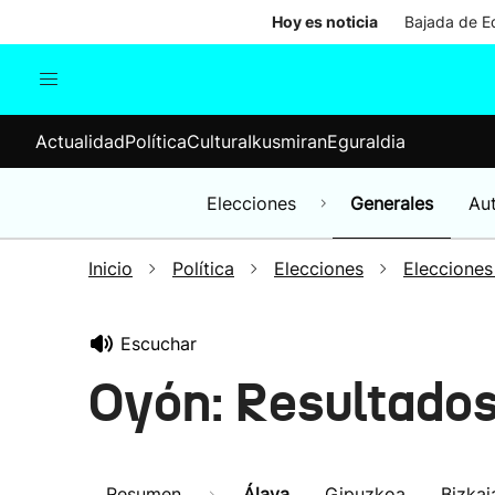
Hoy es noticia
Bajada de Ed
Actualidad
Política
Cul
Actualidad
Política
Cultura
Ikusmiran
Eguraldia
Sociedad
Elecciones
Economía
Elecciones
Generales
Au
Internacional
Inicio
Política
Elecciones
Elecciones
Escuchar
Oyón: Resultado
Resumen
Álava
Gipuzkoa
Bizkai