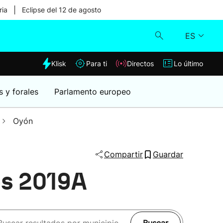
|
ria
Eclipse del 12 de agosto
ES
dia
Klisk
Para ti
Directos
Lo último
Klisk
s y forales
Parlamento europeo
Directos
Oyón
Para ti
Compartir
Guardar
Lo último
es 2019A