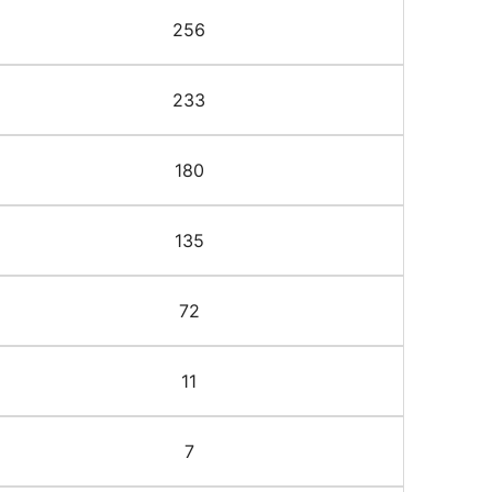
256
233
180
135
72
11
7