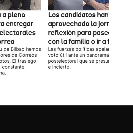
 a pleno
Los candidatos han
ra entregar
aprovechado la jornada de
 electorales
reflexión para pasear, esta
orreo
con la familia o ir a fiestas
xu de Bilbao hemos
Las fuerzas políticas apelaron ayer al
dores de Correos
voto útil ante un panorama
otos. El trasiego
postelectoral que se presume iguala
o constante
e incierto.
na.