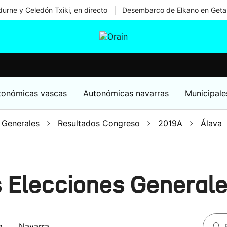
|
urne y Celedón Txiki, en directo
Desembarco de Elkano en Geta
tura
Ikusmiran
Egural
Salud
Tecnología
tonómicas vascas
Autonómicas navarras
Municipale
 Generales
Resultados Congreso
2019A
Álava
s Elecciones General
a
Navarra