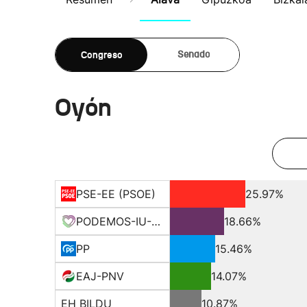
Congreso
Senado
Oyón
PSE-EE (PSOE)
25.97%
PODEMOS-IU-EQUO BERD
18.66%
PP
15.46%
EAJ-PNV
14.07%
EH BILDU
10.87%