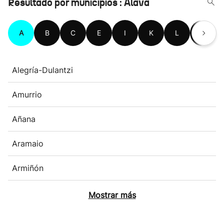
Resultado por municipios : Álava
A
B
C
E
I
K
L
M
Alegría-Dulantzi
Amurrio
Añana
Aramaio
Armiñón
Mostrar más