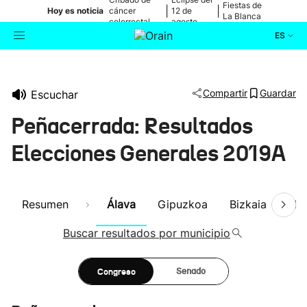
Fiestas de
|
|
Hoy es noticia
cáncer
12 de
La Blanca
colorrectal
agosto
ES
Actualidad
Buscador
Compartir
Guardar
Escuchar
Política
Peñacerrada: Resultados
Cultura
Elecciones Generales 2019A
Ikusmiran
Resumen
Álava
Gipuzkoa
Bizkaia
Nav
Eguraldia
Buscar resultados por municipio
Congreso
Senado