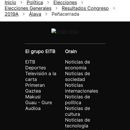
Inicio
Política
Elecciones
Elecciones Generales
Resultados Congreso
2019A
Álava
Peñacerrada
El grupo EITB
Orain
EITB
Noticias de
Deportes
economía
Televisión a la
Noticias de
carta
sociedad
Primeran
Noticias
Gaztea
internacionales
Makusi
Noticias de
Guau - Gure
política
Audioa
Noticias de
cultura
Noticias de
tecnología