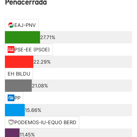
Peñacerrada
EAJ-PNV
27.71%
PSE-EE (PSOE)
22.29%
EH BILDU
21.08%
PP
15.66%
PODEMOS-IU-EQUO BERD
11.45%