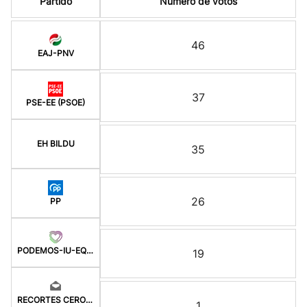
Partido
Número de votos
46
EAJ-PNV
37
PSE-EE (PSOE)
EH BILDU
35
26
PP
PODEMOS-IU-EQUO BERD
19
RECORTES CERO-GV
1