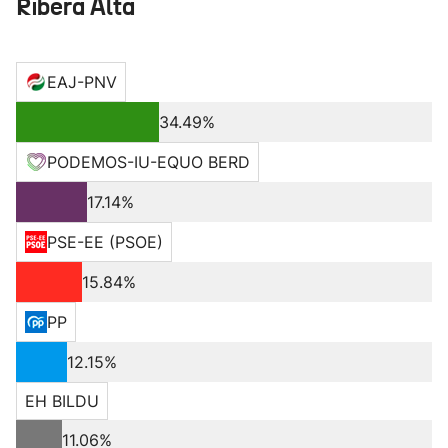
Ribera Alta
EAJ-PNV
34.49%
PODEMOS-IU-EQUO BERD
17.14%
PSE-EE (PSOE)
15.84%
PP
12.15%
EH BILDU
11.06%