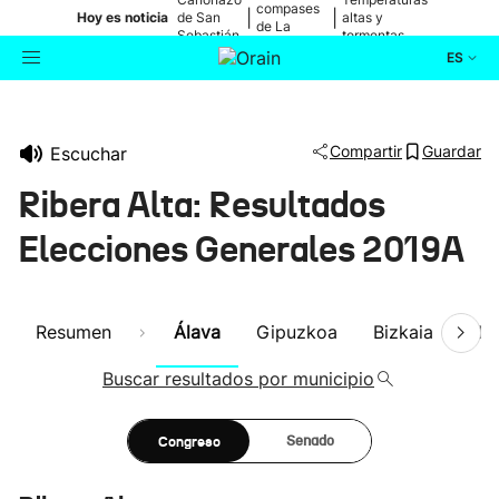
compases
|
|
Hoy es noticia
de San
altas y
de La
Sebastián
tormentas
Blanca
ES
Actualidad
Buscador
Compartir
Guardar
Escuchar
Política
Ribera Alta: Resultados
Cultura
Elecciones Generales 2019A
Ikusmiran
Resumen
Álava
Gipuzkoa
Bizkaia
Nav
Eguraldia
Buscar resultados por municipio
Congreso
Senado