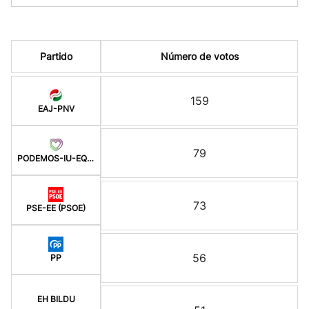
Partido
Número de votos
159
EAJ-PNV
79
PODEMOS-IU-EQUO BERD
73
PSE-EE (PSOE)
56
PP
EH BILDU