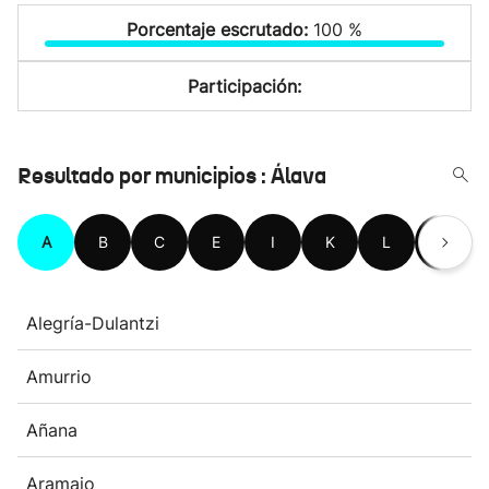
Porcentaje escrutado:
100 %
Participación:
Resultado por municipios : Álava
A
B
C
E
I
K
L
M
Alegría-Dulantzi
Amurrio
Añana
Aramaio