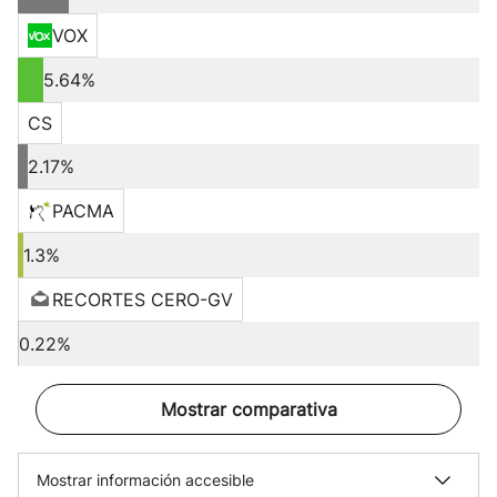
VOX
5.64%
CS
2.17%
PACMA
1.3%
RECORTES CERO-GV
0.22%
Mostrar comparativa
Mostrar información accesible