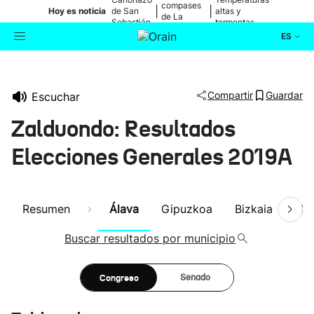
compases
|
|
Hoy es noticia
de San
altas y
de La
Sebastián
tormentas
Blanca
ES
Actualidad
Buscador
Compartir
Guardar
Escuchar
Política
Zalduondo: Resultados
Cultura
Elecciones Generales 2019A
Ikusmiran
Resumen
Álava
Gipuzkoa
Bizkaia
Nav
Eguraldia
Buscar resultados por municipio
Congreso
Senado