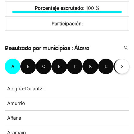
Porcentaje escrutado:
100 %
Participación:
Resultado por municipios : Álava
A
B
C
E
I
K
L
M
Alegría-Dulantzi
Amurrio
Añana
Aramaio