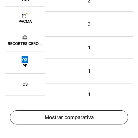
2
PACMA
2
RECORTES CERO-GV
1
PP
1
CS
1
Mostrar comparativa