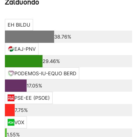
Zalduondo
EH BILDU
38.76%
EAJ-PNV
29.46%
PODEMOS-IU-EQUO BERD
17.05%
PSE-EE (PSOE)
7.75%
VOX
1.55%