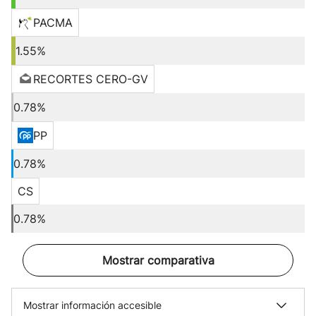
PACMA
1.55%
RECORTES CERO-GV
0.78%
PP
0.78%
CS
0.78%
Mostrar comparativa
Mostrar información accesible