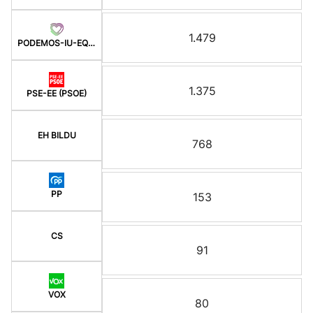
1.479
PODEMOS-IU-EQUO BERD
1.375
PSE-EE (PSOE)
EH BILDU
768
PP
153
CS
91
VOX
80