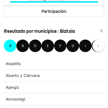
Participación:
Resultado por municipios : Bizkaia
A
B
D
E
F
G
I
K
Abadiño
Abanto y Ciérvana
Ajangiz
Alonsotegi