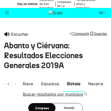
compases
|
|
Hoy es noticia
de San
altas y
de La
Sebastián
tormentas
Blanca
ES
Actualidad
Buscador
Compartir
Guardar
Escuchar
Política
Abanto y Ciérvana:
Cultura
Resultados Elecciones
Generales 2019A
Ikusmiran
Eguraldia
umen
Álava
Gipuzkoa
Bizkaia
Navarra
Buscar resultados por municipio
Congreso
Senado