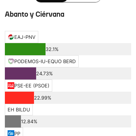
Abanto y Ciérvana
EAJ-PNV
32.1%
PODEMOS-IU-EQUO BERD
24.73%
PSE-EE (PSOE)
22.99%
EH BILDU
12.84%
PP