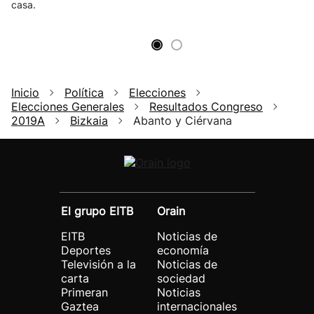
casa.
Inicio
Política
Elecciones
Elecciones Generales
Resultados Congreso
2019A
Bizkaia
Abanto y Ciérvana
El grupo EITB
Orain
EITB
Noticias de
Deportes
economía
Televisión a la
Noticias de
carta
sociedad
Primeran
Noticias
Gaztea
internacionales