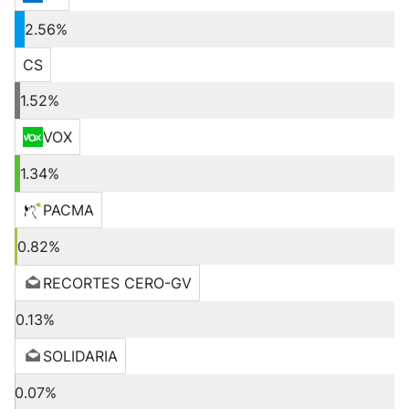
2.56%
CS
1.52%
VOX
1.34%
PACMA
0.82%
RECORTES CERO-GV
0.13%
SOLIDARIA
0.07%