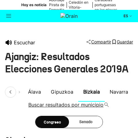
Celedón en
|
|
Hoy es noticia
Pirata de
portuguesas
Vitoria-
Donostia
en las playas
Gasteiz
ES
Actualidad
Buscador
Compartir
Guardar
Escuchar
Política
Ajangiz: Resultados
Cultura
Elecciones Generales 2019A
Ikusmiran
umen
Álava
Gipuzkoa
Bizkaia
Navarra
Eguraldia
Buscar resultados por municipio
Congreso
Senado