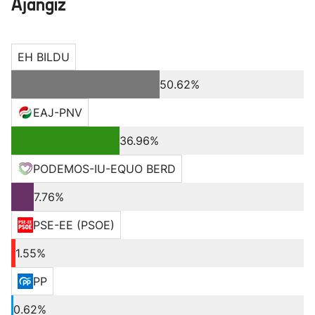
Ajangiz
EH BILDU
50.62%
EAJ-PNV
36.96%
PODEMOS-IU-EQUO BERD
7.76%
PSE-EE (PSOE)
1.55%
PP
0.62%