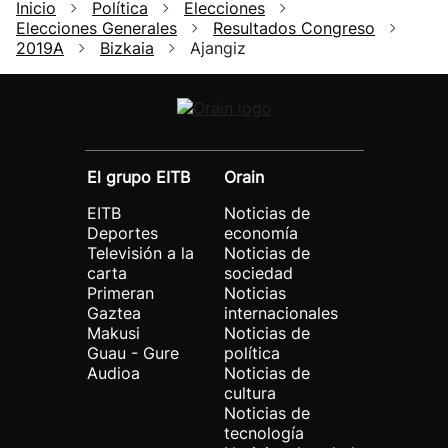
Inicio
Política
Elecciones
Elecciones Generales
Resultados Congreso
2019A
Bizkaia
Ajangiz
El grupo EITB
Orain
EITB
Noticias de
Deportes
economía
Televisión a la
Noticias de
carta
sociedad
Primeran
Noticias
Gaztea
internacionales
Makusi
Noticias de
Guau - Gure
política
Audioa
Noticias de
cultura
Noticias de
tecnología