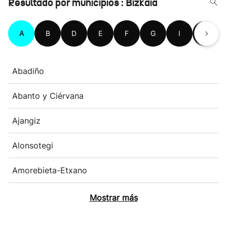
Resultado por municipios : Bizkaia
A
B
D
E
F
G
I
K
Abadiño
Abanto y Ciérvana
Ajangiz
Alonsotegi
Amorebieta-Etxano
Mostrar más