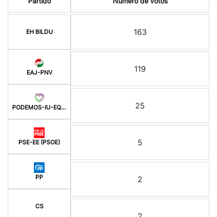
Partido
Número de votos
163
EH BILDU
119
EAJ-PNV
25
PODEMOS-IU-EQUO BERD
5
PSE-EE (PSOE)
PP
2
CS
2