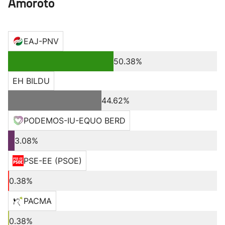
Amoroto
EAJ-PNV
50.38%
EH BILDU
44.62%
PODEMOS-IU-EQUO BERD
3.08%
PSE-EE (PSOE)
0.38%
PACMA
0.38%