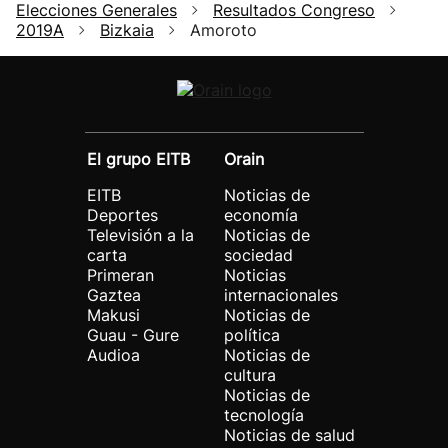
Elecciones Generales
Resultados Congreso
2019A
Bizkaia
Amoroto
El grupo EITB
Orain
EITB
Noticias de
Deportes
economía
Televisión a la
Noticias de
carta
sociedad
Primeran
Noticias
Gaztea
internacionales
Makusi
Noticias de
Guau - Gure
política
Audioa
Noticias de
cultura
Noticias de
tecnología
Noticias de salud