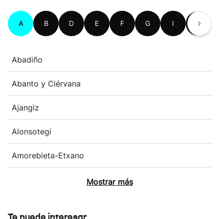
A
B
D
E
F
G
I
K
Abadiño
Abanto y Ciérvana
Ajangiz
Alonsotegi
Amorebieta-Etxano
Mostrar más
Te puede interesar