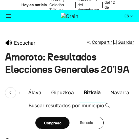
del 12
|
|
Hoy es noticia
Celedón
del
de
Txiki, en
desembarco
agosto
directo
de Elkano
ES
Actualidad
Buscador
Compartir
Guardar
Escuchar
Política
Amoroto: Resultados
Cultura
Elecciones Generales 2019A
Ikusmiran
umen
Álava
Gipuzkoa
Bizkaia
Navarra
Eguraldia
Buscar resultados por municipio
Congreso
Senado