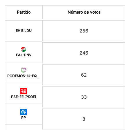
Partido
Número de votos
256
EH BILDU
246
EAJ-PNV
62
PODEMOS-IU-EQUO BERD
33
PSE-EE (PSOE)
PP
8