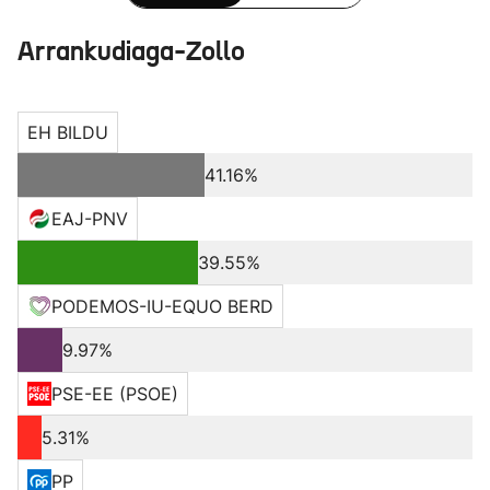
Arrankudiaga-Zollo
EH BILDU
41.16%
EAJ-PNV
39.55%
PODEMOS-IU-EQUO BERD
9.97%
PSE-EE (PSOE)
5.31%
PP