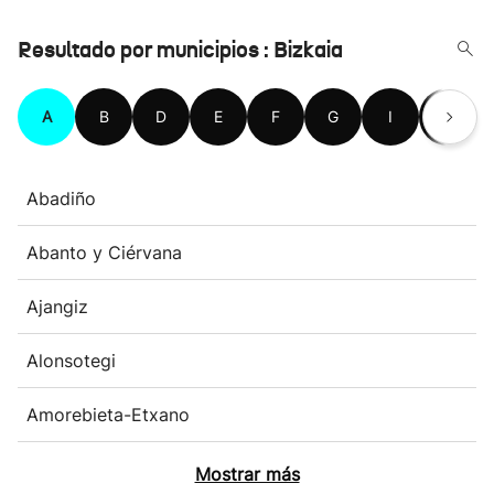
Resultado por municipios : Bizkaia
A
B
D
E
F
G
I
K
Abadiño
Abanto y Ciérvana
Ajangiz
Alonsotegi
Amorebieta-Etxano
Mostrar más