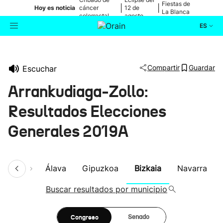
Fiestas de
|
|
Hoy es noticia
cáncer
12 de
La Blanca
colorrectal
agosto
ES
Actualidad
Buscador
Compartir
Guardar
Escuchar
Política
Arrankudiaga-Zollo:
Cultura
Resultados Elecciones
Generales 2019A
Ikusmiran
Eguraldia
umen
Álava
Gipuzkoa
Bizkaia
Navarra
Buscar resultados por municipio
Congreso
Senado