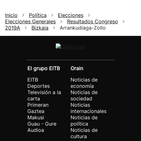
Inicio
Política
Elecciones
Elecciones Generales
Resultados Congreso
2019A
Bizkaia
Arrankudiaga-Zollo
El grupo EITB
Orain
EITB
Noticias de
Deportes
economía
Televisión a la
Noticias de
carta
sociedad
Primeran
Noticias
Gaztea
internacionales
Makusi
Noticias de
Guau - Gure
política
Audioa
Noticias de
cultura