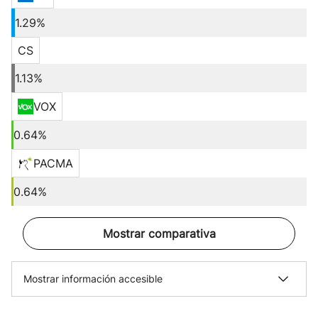
1.29%
CS
1.13%
VOX
0.64%
PACMA
0.64%
Mostrar comparativa
Mostrar información accesible