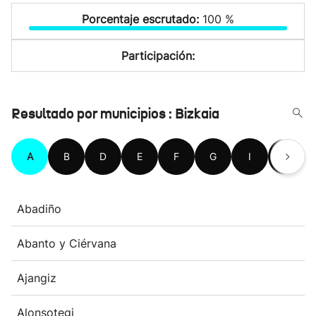
Porcentaje escrutado:
100 %
Participación:
Resultado por municipios : Bizkaia
A
B
D
E
F
G
I
K
Abadiño
Abanto y Ciérvana
Ajangiz
Alonsotegi