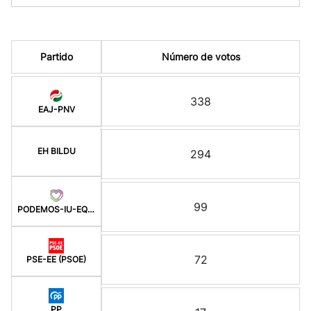
Partido
Número de votos
338
EAJ-PNV
EH BILDU
294
99
PODEMOS-IU-EQUO BERD
72
PSE-EE (PSOE)
PP