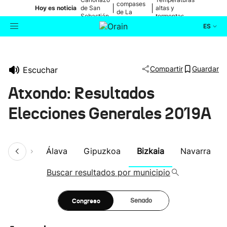
compases
|
|
Hoy es noticia
de San
altas y
de La
Sebastián
tormentas
Blanca
ES
Actualidad
Buscador
Compartir
Guardar
Escuchar
Política
Atxondo: Resultados
Cultura
Elecciones Generales 2019A
Ikusmiran
umen
Álava
Gipuzkoa
Bizkaia
Navarra
Eguraldia
Buscar resultados por municipio
Congreso
Senado