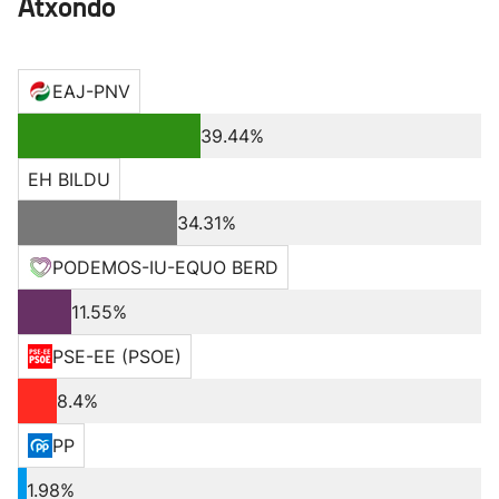
Atxondo
EAJ-PNV
39.44%
EH BILDU
34.31%
PODEMOS-IU-EQUO BERD
11.55%
PSE-EE (PSOE)
8.4%
PP
1.98%