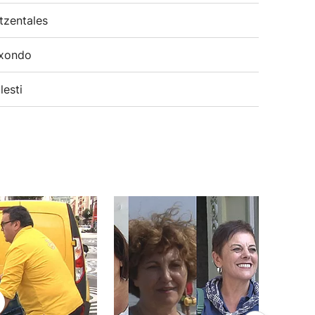
tzentales
xondo
lesti