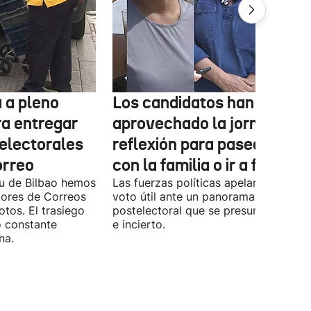
 a pleno
Los candidatos han
ra entregar
aprovechado la jornada de
 electorales
reflexión para pasear, esta
orreo
con la familia o ir a fiestas
xu de Bilbao hemos
Las fuerzas políticas apelaron ayer al
dores de Correos
voto útil ante un panorama
otos. El trasiego
postelectoral que se presume iguala
o constante
e incierto.
na.