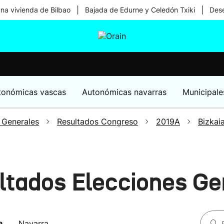
|
|
una vivienda de Bilbao
Bajada de Edurne y Celedón Txiki
Dese
tura
Ikusmiran
Egural
Salud
Tecnología
tonómicas vascas
Autonómicas navarras
Municipale
 Generales
Resultados Congreso
2019A
Bizkai
ltados Elecciones Ge
a
Navarra