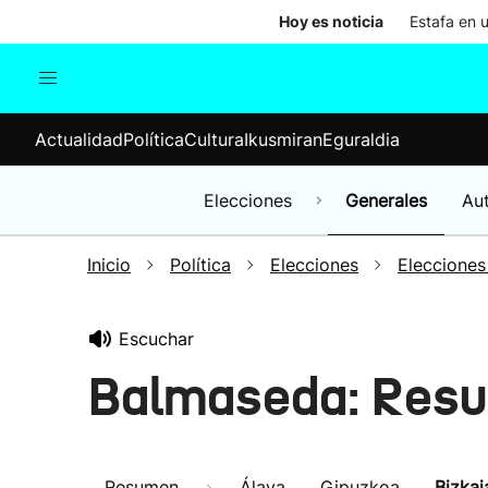
Hoy es noticia
Estafa en 
Actualidad
Política
Cul
Actualidad
Política
Cultura
Ikusmiran
Eguraldia
Sociedad
Elecciones
Economía
Elecciones
Generales
Au
Internacional
Inicio
Política
Elecciones
Elecciones
Escuchar
Balmaseda: Resu
Resumen
Álava
Gipuzkoa
Bizkai