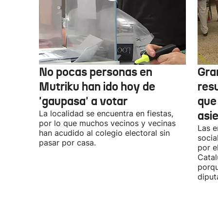
No pocas personas en
Gra
Mutriku han ido hoy de
res
'gaupasa' a votar
que
La localidad se encuentra en fiestas,
asi
por lo que muchos vecinos y vecinas
Las e
han acudido al colegio electoral sin
socia
pasar por casa.
por e
Catal
porqu
diput