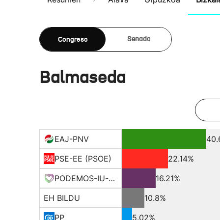
Congreso
Senado
Balmaseda
EAJ-PNV
40
PSE-EE (PSOE)
22.14%
PODEMOS-IU-EQUO BERD
16.21%
EH BILDU
10.8%
PP
5.02%