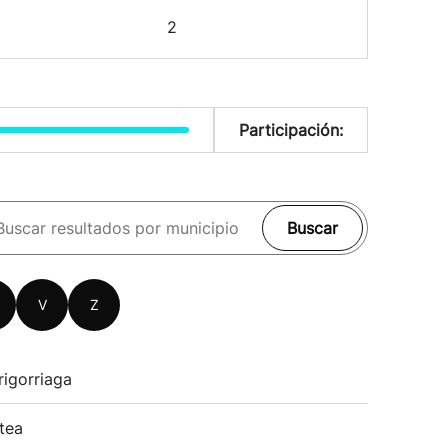
2
Participación:
Buscar
V
Z
rigorriaga
tea