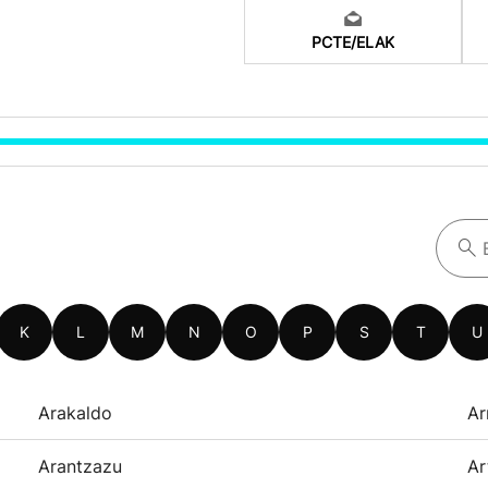
PCTE/ELAK
K
L
M
N
O
P
S
T
U
Arakaldo
Ar
Arantzazu
Ar