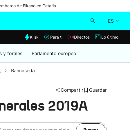
mbarco de Elkano en Getaria
ES
dia
Klisk
Para ti
Directos
Lo último
Klisk
s y forales
Parlamento europeo
Directos
a
Balmaseda
Para ti
Compartir
Guardar
Lo último
nerales 2019A