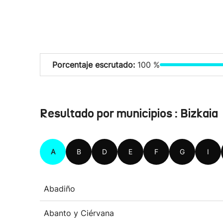
Porcentaje escrutado:
100 %
Resultado por municipios : Bizkaia
A
B
D
E
F
G
I
Abadiño
Abanto y Ciérvana