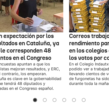
n expectación por los
Correos trabaja
ultados en Cataluña, ya
rendimiento pa
 le corresponden 48
en los colegios
entos en el Congreso
los votos por c
ncuestas apuntan a que los
En el Colegio Indaut
listas mejoran resultados, y ERC,
podido ver a trabaja
l contrario, los empeoran.
llevando cientos de v
uña es clave en la gobernabilidad
de furgonetas ha sid
e tendrá 48 diputados y
durante toda la maña
adas en el Congreso español.