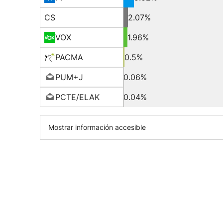
CS
2.07%
VOX
1.96%
PACMA
0.5%
PUM+J
0.06%
PCTE/ELAK
0.04%
Mostrar información accesible