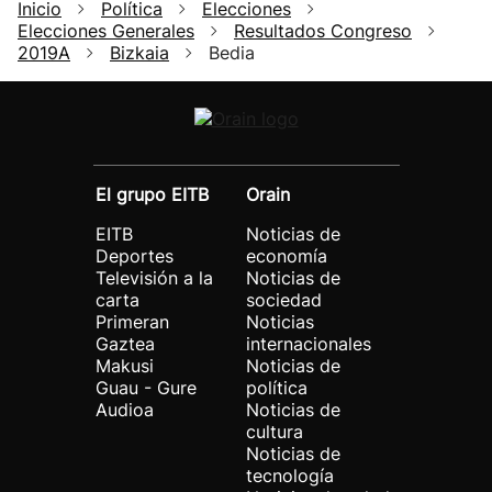
Inicio
Política
Elecciones
Elecciones Generales
Resultados Congreso
2019A
Bizkaia
Bedia
El grupo EITB
Orain
EITB
Noticias de
Deportes
economía
Televisión a la
Noticias de
carta
sociedad
Primeran
Noticias
Gaztea
internacionales
Makusi
Noticias de
Guau - Gure
política
Audioa
Noticias de
cultura
Noticias de
tecnología