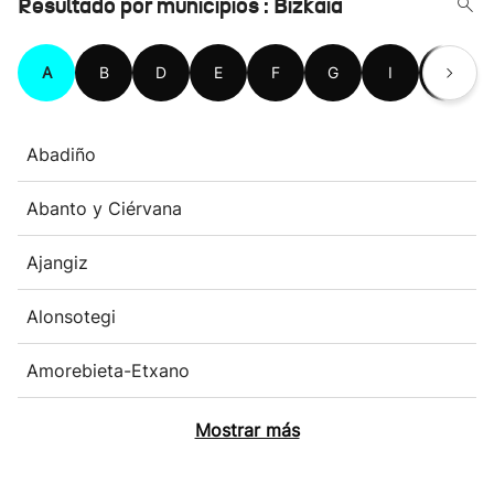
Resultado por municipios : Bizkaia
A
B
D
E
F
G
I
K
Abadiño
Abanto y Ciérvana
Ajangiz
Alonsotegi
Amorebieta-Etxano
Mostrar más