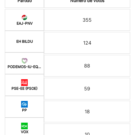
Partido
Número de votos
355
EAJ-PNV
EH BILDU
124
88
PODEMOS-IU-EQUO BERD
59
PSE-EE (PSOE)
PP
18
VOX
10