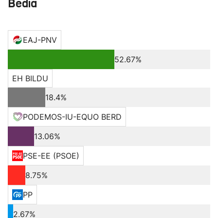
Bedia
EAJ-PNV
52.67%
EH BILDU
18.4%
PODEMOS-IU-EQUO BERD
13.06%
PSE-EE (PSOE)
8.75%
PP
2.67%