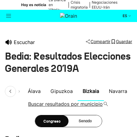
Crisis
Negociaciones
|
|
Hoy es noticia
en
migratoria
EEUU-Irán
Vitoria-
Gasteiz
ES
Actualidad
Buscador
Compartir
Guardar
Escuchar
Política
Bedia: Resultados Elecciones
Cultura
Generales 2019A
Ikusmiran
umen
Álava
Gipuzkoa
Bizkaia
Navarra
Eguraldia
Buscar resultados por municipio
Congreso
Senado