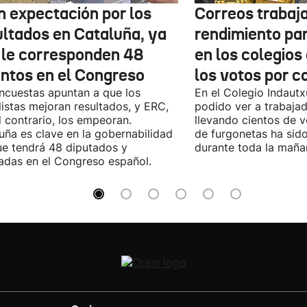
n expectación por los
Correos trabaja
ultados en Cataluña, ya
rendimiento pa
 le corresponden 48
en los colegios
entos en el Congreso
los votos por c
ncuestas apuntan a que los
En el Colegio Indaut
listas mejoran resultados, y ERC,
podido ver a trabaja
l contrario, los empeoran.
llevando cientos de v
uña es clave en la gobernabilidad
de furgonetas ha sid
e tendrá 48 diputados y
durante toda la maña
adas en el Congreso español.