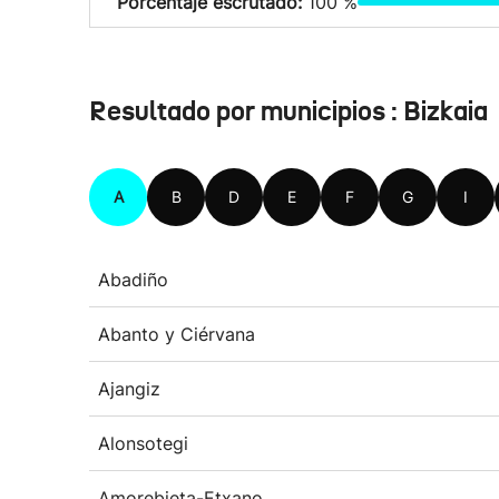
Porcentaje escrutado:
100 %
Resultado por municipios : Bizkaia
A
B
D
E
F
G
I
Abadiño
Abanto y Ciérvana
Ajangiz
Alonsotegi
Amorebieta-Etxano