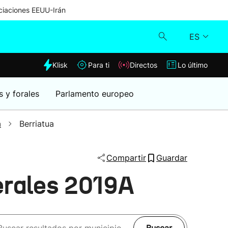
iaciones EEUU-Irán
ES
dia
Klisk
Para ti
Directos
Lo último
Klisk
s y forales
Parlamento europeo
Directos
a
Berriatua
Para ti
Compartir
Guardar
Lo último
erales 2019A