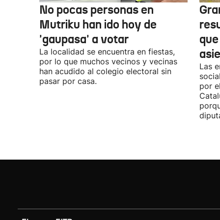
No pocas personas en
Gra
Mutriku han ido hoy de
res
'gaupasa' a votar
que
La localidad se encuentra en fiestas,
asi
por lo que muchos vecinos y vecinas
Las e
han acudido al colegio electoral sin
socia
pasar por casa.
por e
Catal
porqu
diput