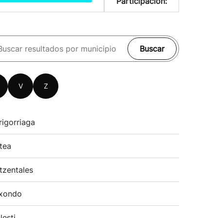
Participación:
Buscar
V
Z
rigorriaga
tea
tzentales
xondo
lesti