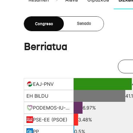
Congreso
Senado
Berriatua
EAJ-PNV
EH BILDU
41.
PODEMOS-IU-EQUO BERD
6.97%
PSE-EE (PSOE)
3.48%
PP
0.5%