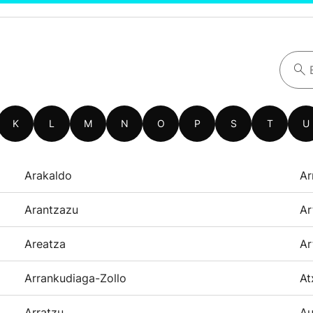
K
L
M
N
O
P
S
T
U
Arakaldo
Ar
Arantzazu
Ar
Areatza
Ar
Arrankudiaga-Zollo
At
Arratzu
Au