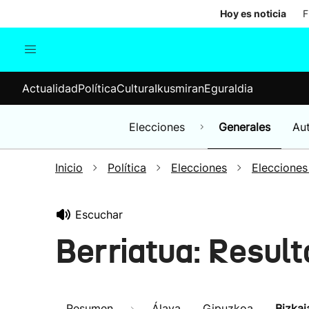
Hoy es noticia
F
Actualidad
Política
Cul
Actualidad
Política
Cultura
Ikusmiran
Eguraldia
Sociedad
Elecciones
Economía
Elecciones
Generales
Au
Internacional
Inicio
Política
Elecciones
Elecciones
Escuchar
Berriatua: Resul
Resumen
Álava
Gipuzkoa
Bizkai