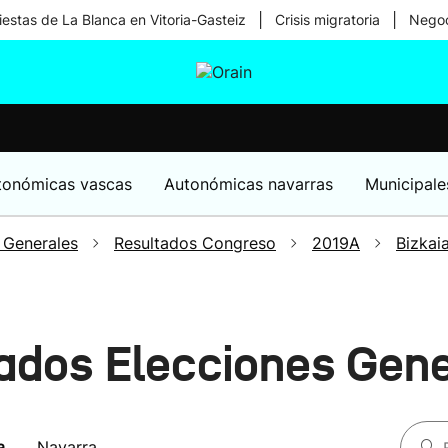
|
|
iestas de La Blanca en Vitoria-Gasteiz
Crisis migratoria
Negoc
tura
Ikusmiran
Egural
Salud
Tecnología
tonómicas vascas
Autonómicas navarras
Municipale
 Generales
Resultados Congreso
2019A
Bizkai
tados Elecciones Gen
a
Navarra