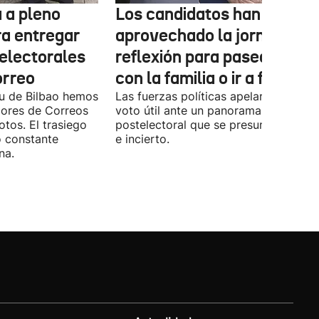
 a pleno
Los candidatos han
ra entregar
aprovechado la jornada de
 electorales
reflexión para pasear, esta
orreo
con la familia o ir a fiestas
xu de Bilbao hemos
Las fuerzas políticas apelaron ayer al
dores de Correos
voto útil ante un panorama
otos. El trasiego
postelectoral que se presume iguala
o constante
e incierto.
na.